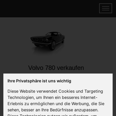
Volvo 780 verkaufen
Online Auto verkaufen & gratis abholen
Ihre Privatsphäre ist uns wichtig
lassen
Auf Wunsch sofort Geld für Ihr Auto erhalten
Diese Website verwendet Cookies und Targeting
Technologien, um Ihnen ein besseres Internet-
Erlebnis zu ermöglichen und die Werbung, die Sie
sehen, besser an Ihre Bedürfnisse anzupassen.
Diese Technologien nutzen wir außerdem, um