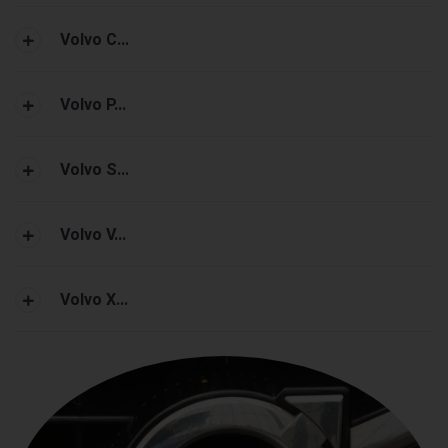
Volvo C...
Volvo P...
Volvo S...
Volvo V...
Volvo X...