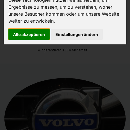
Ergebnisse zu messen, um zu verstehen, woher
JETZT KOSTENLOSE BEWERTUNG
unsere Besucher kommen oder um unsere Website
weiter zu entwickeln.
Kostenloses Angebot
für den Ankauf Ihres Autos inklusive der
Alle akzeptieren
Einstellungen ändern
Abholung, auf Wunsch sofort Geld. Ihre Daten werden nicht mit Dritten
geteilt.
Wir garantieren 100% Sicherheit.