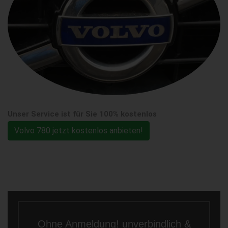
Unser Service ist für Sie 100% kostenlos
Volvo 780 jetzt kostenlos anbieten!
Ohne Anmeldung! unverbindlich &