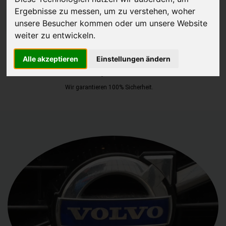
Ergebnisse zu messen, um zu verstehen, woher
JETZT KOSTENLOSE BEWERTUNG
unsere Besucher kommen oder um unsere Website
weiter zu entwickeln.
Kostenloses Angebot
für den Ankauf Ihres Autos inklusive der
Alle akzeptieren
Einstellungen ändern
Abholung, auf Wunsch sofort Geld. Ihre Daten werden nicht mit Dritten
geteilt.
Wir garantieren 100% Sicherheit.