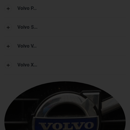
Volvo P...
Volvo S...
Volvo V...
Volvo X...