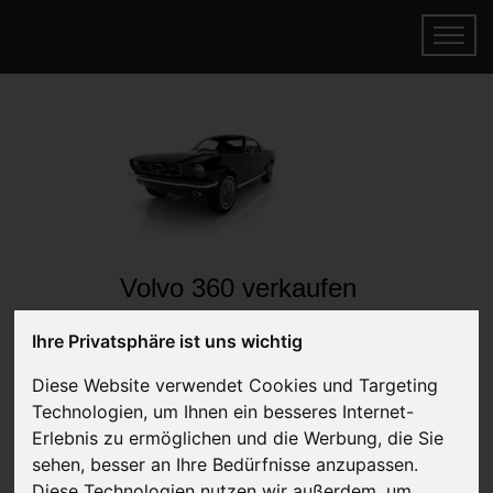
Volvo 360 verkaufen
Online Auto verkaufen & gratis abholen
Ihre Privatsphäre ist uns wichtig
lassen
Auf Wunsch sofort Geld für Ihr Auto erhalten
Diese Website verwendet Cookies und Targeting
Technologien, um Ihnen ein besseres Internet-
Erlebnis zu ermöglichen und die Werbung, die Sie
sehen, besser an Ihre Bedürfnisse anzupassen.
Diese Technologien nutzen wir außerdem, um