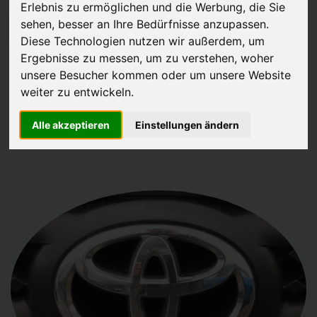
Erlebnis zu ermöglichen und die Werbung, die Sie
sehen, besser an Ihre Bedürfnisse anzupassen.
JETZT KOSTENLOSE BEWERTUNG
Diese Technologien nutzen wir außerdem, um
Ergebnisse zu messen, um zu verstehen, woher
Kostenloses Angebot
für den Ankauf Ihres Autos inklusive der
unsere Besucher kommen oder um unsere Website
Abholung, auf Wunsch sofort Geld. Ihre Daten werden nicht mit Dritten
weiter zu entwickeln.
geteilt.
Wir garantieren 100% Sicherheit.
Alle akzeptieren
Einstellungen ändern