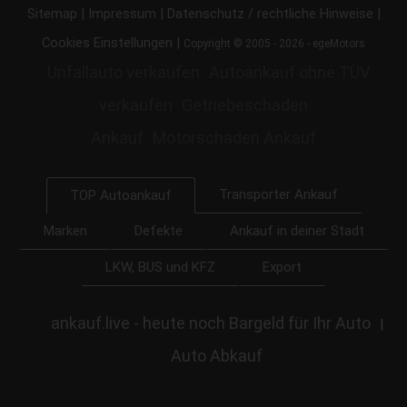
|
|
|
Sitemap
Impressum
Datenschutz / rechtliche Hinweise
|
Cookies Einstellungen
Copyright © 2005 - 2026 - egeMotors
Unfallauto verkaufen
Autoankauf ohne TÜV
verkaufen
Getriebeschaden
Ankauf
Motorschaden Ankauf
Transporter Ankauf
TOP Autoankauf
Marken
Defekte
Ankauf in deiner Stadt
LKW, BUS und KFZ
Export
ankauf.live - heute noch Bargeld für Ihr Auto
|
Auto Abkauf