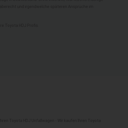
kgaberecht und irgendwelche späteren Ansprüche im
e Toyota HDJ Profis.
Ihren Toyota HDJ Unfallwagen - Wir kaufen Ihren Toyota