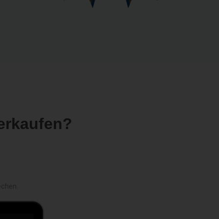
erkaufen?
echen.