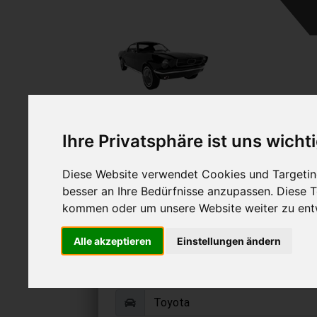
A
Ihre Privatsphäre ist uns wicht
Diese Website verwendet Cookies und Targeting
besser an Ihre Bedürfnisse anzupassen. Diese
kommen oder um unsere Website weiter zu ent
Toyota HDJ verk
Alle akzeptieren
Einstellungen ändern
Online Auto verkaufen & grati
Auf Wunsch sofort Geld für Ihr Au