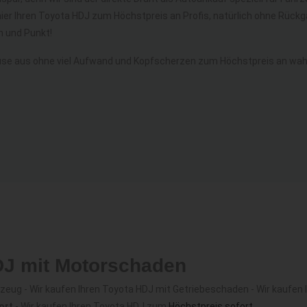
hier Ihren Toyota HDJ zum Höchstpreis an Profis, natürlich ohne Rüc
 und Punkt!
se aus ohne viel Aufwand und Kopfscherzen zum Höchstpreis an wahr
DJ mit Motorschaden
eug - Wir kaufen Ihren Toyota HDJ mit Getriebeschaden - Wir kaufen 
ort
- Wir kaufen Ihren Toyota HDJ zum
Höchstpreis sofort
.