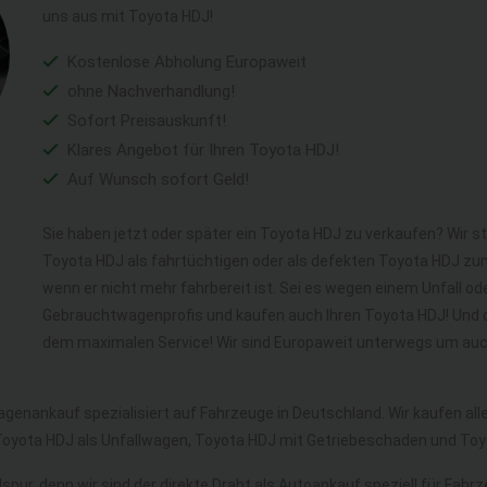
uns aus mit Toyota HDJ!
Kostenlose Abholung Europaweit
ohne Nachverhandlung!
Sofort Preisauskunft!
Klares Angebot für Ihren Toyota HDJ!
Auf Wunsch sofort Geld!
Sie haben jetzt oder später ein Toyota HDJ zu verkaufen? Wir st
Toyota HDJ als fahrtüchtigen oder als defekten Toyota HDJ zu
wenn er nicht mehr fahrbereit ist. Sei es wegen einem Unfall ode
Gebrauchtwagenprofis und kaufen auch Ihren Toyota HDJ! Und d
dem maximalen Service! Wir sind Europaweit unterwegs um auch
agenankauf spezialisiert auf Fahrzeuge in Deutschland. Wir kaufen a
oyota HDJ als Unfallwagen, Toyota HDJ mit Getriebeschaden und To
spur, denn wir sind der direkte Draht als Autoankauf speziell für Fahr