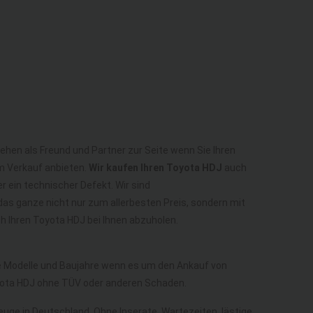
ehen als Freund und Partner zur Seite wenn Sie Ihren
m Verkauf anbieten.
Wir kaufen Ihren Toyota HDJ
auch
r ein technischer Defekt. Wir sind
as ganze nicht nur zum allerbesten Preis, sondern mit
 Ihren Toyota HDJ bei Ihnen abzuholen.
lle Modelle und Baujahre wenn es um den Ankauf von
yota HDJ ohne TÜV oder anderen Schaden.
zeuge in Deutschland. Ohne Inserate, Wartezeiten, lästige