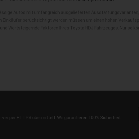
ässige Autos mit umfangreich ausgelieferten Ausstattungsvarianten,
m Einkäufer berücksichtigt werden müssen um einen hohen Verkaufspre
e und Wertsteigernde Faktoren Ihres Toyota HDJ Fahrzeuges. Nur so k
erver per HTTPS übermittelt. Wir garantieren 100% Sicherheit.