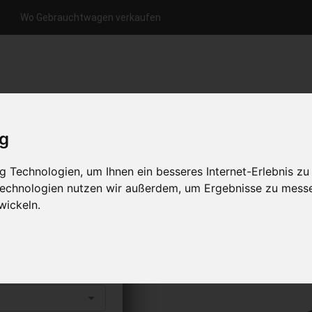
Wo Gebrauchtwagen verkaufen
nfrage per Hotline
Anfrage per WhatsApp
Anfrage 
+49 (0)800-0044333
+49 (0)157 - 849 157 78
anfrage
ig
HOME
KONTAKT
ÜBER UNS
 Technologien, um Ihnen ein besseres Internet-Erlebnis zu
 Technologien nutzen wir außerdem, um Ergebnisse zu mess
wickeln.
aufen
s abholen lassen
to erhalten