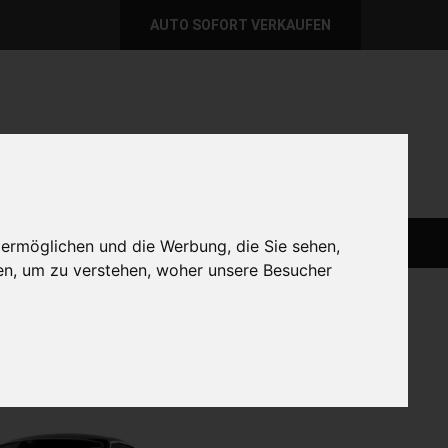
AUTO SOFORT VERKAUFEN
per E-Mail
Wir sind momentan erreichbar!
@autoabkauf.de
365 Tage von 8 - 22 Uhr
AUTO LIVE VERKAUFEN
AUTO VERKAUFEN
 ermöglichen und die Werbung, die Sie sehen,
en, um zu verstehen, woher unsere Besucher