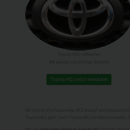
Toyota HDJ verkaufen
Wir kaufen von Hot bis Schrott
Toyota HDJ jetzt verkaufen
Wir sind ein Professioneller KFZ Ankauf und Gebrauchtw
Toyota HDJ geht. Auch Toyota HDJ mit Motorschaden, T
Mit uns
verkaufen Sie Ihren Toyota HDJ
auf der Überhol