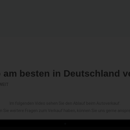
o am besten in Deutschland v
WEIT
Im folgenden Video sehen Sie den Ablauf beim Autoverkauf.
en Sie weitere Fragen zum Verkauf haben, können Sie uns gerne anspr