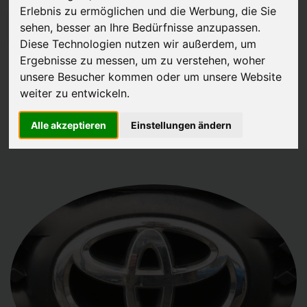
Erlebnis zu ermöglichen und die Werbung, die Sie
JETZT KOSTENLOSE BEWERTUNG
sehen, besser an Ihre Bedürfnisse anzupassen.
Diese Technologien nutzen wir außerdem, um
Ergebnisse zu messen, um zu verstehen, woher
Kostenloses Angebot
für den Ankauf Ihres Autos inklusive der
unsere Besucher kommen oder um unsere Website
Abholung, auf Wunsch sofort Geld. Ihre Daten werden nicht mit Dritten
weiter zu entwickeln.
geteilt.
Wir garantieren 100% Sicherheit.
Alle akzeptieren
Einstellungen ändern