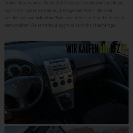
Cruiser interessant. Verkaufen Sie ganz bequem von zu Hause
aus Ihren Toyota als Gebrauchtwagen an Profis, denn wir
bezahlen den
allerbesten Preis
wegen kurzer Standzeiten und
dem direkten Weiterverkauf augrund der hohen Nachfrage.