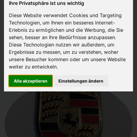
Ihre Privatsphäre ist uns wichtig
JETZT KOSTENLOSE BEWERTUNG
Diese Website verwendet Cookies und Targeting
Technologien, um Ihnen ein besseres Internet-
Kostenloses Angebot
für den Ankauf Ihres Autos inklusive der
Erlebnis zu ermöglichen und die Werbung, die Sie
Abholung, auf Wunsch sofort Geld. Ihre Daten werden nicht mit Dritten
sehen, besser an Ihre Bedürfnisse anzupassen.
Diese Technologien nutzen wir außerdem, um
geteilt.
Ergebnisse zu messen, um zu verstehen, woher
Wir garantieren 100% Sicherheit.
unsere Besucher kommen oder um unsere Website
weiter zu entwickeln.
Alle akzeptieren
Einstellungen ändern