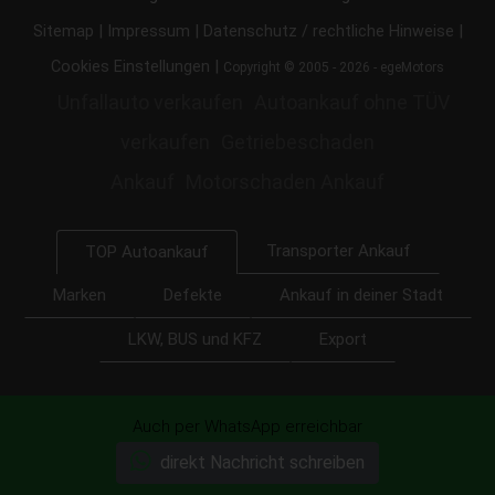
|
|
|
Sitemap
Impressum
Datenschutz / rechtliche Hinweise
|
Cookies Einstellungen
Copyright © 2005 - 2026 - egeMotors
Unfallauto verkaufen
Autoankauf ohne TÜV
verkaufen
Getriebeschaden
Ankauf
Motorschaden Ankauf
Transporter Ankauf
TOP Autoankauf
Marken
Defekte
Ankauf in deiner Stadt
LKW, BUS und KFZ
Export
ankauf.live - heute noch Bargeld für Ihr Auto
|
Auch per WhatsApp erreichbar
Auto Abkauf
direkt Nachricht schreiben