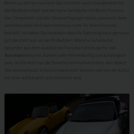
Nieren zu testen, nur kann das natürlich auch unangenehm für
die Nachbarschaft werden wenn die Käufer mit Ihrem Porsche
das Tempolimit und den Geräuschepegel reizen, und wenn dann
anschliessend doch kein Interesse mehr für Ihren Porsche
besteht, so haben Sie bedenken dass Ihr Fahrzeug noch genauso
gut darsteht wie vor der Probefahrt. Manche Autokäufer,
besonder aus dem Ausland die Porsche Fahrzeuge für den
Autoexport
kaufen, können sehr hilfebedürftig und aufdringlich
sein, da Sie nicht nur die Sprache nicht beherrschen, den Ablauf
des Autoverkaufs in Deutschland nicht kennen und von der Kultur
her eher aufdringlich und schamlos sind.