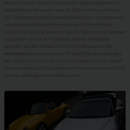
Nieren zu testen, nur kann das natürlich auch unangenehm für
die Nachbarschaft werden wenn die Käufer mit Ihrem Porsche
das Tempolimit und den Geräuschepegel reizen, und wenn dann
anschliessend doch kein Interesse mehr für Ihren Porsche
besteht, so haben Sie bedenken dass Ihr Fahrzeug noch genauso
gut darsteht wie vor der Probefahrt. Manche Autokäufer,
besonder aus dem Ausland die Porsche Fahrzeuge für den
Autoexport
kaufen, können sehr hilfebedürftig und aufdringlich
sein, da Sie nicht nur die Sprache nicht beherrschen, den Ablauf
des Autoverkaufs in Deutschland nicht kennen und von der Kultur
her eher aufdringlich und schamlos sind.