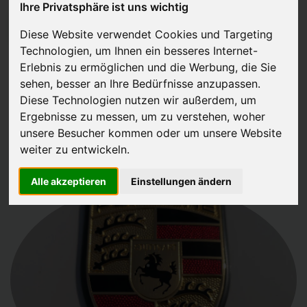
Ihre Privatsphäre ist uns wichtig
JETZT KOSTENLOSE BEWERTUNG
Diese Website verwendet Cookies und Targeting
Technologien, um Ihnen ein besseres Internet-
Kostenloses Angebot
für den Ankauf Ihres Autos inklusive der
Erlebnis zu ermöglichen und die Werbung, die Sie
Abholung, auf Wunsch sofort Geld. Ihre Daten werden nicht mit Dritten
sehen, besser an Ihre Bedürfnisse anzupassen.
Diese Technologien nutzen wir außerdem, um
geteilt.
Ergebnisse zu messen, um zu verstehen, woher
Wir garantieren 100% Sicherheit.
unsere Besucher kommen oder um unsere Website
weiter zu entwickeln.
Alle akzeptieren
Einstellungen ändern