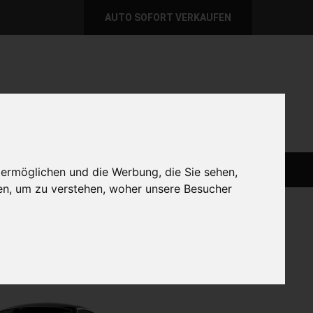
AUTO SOFORT VERKAUFEN
per E-Mail
Wir sind momentan erreichbar!
@autoabkauf.de
365 Tage von 8 - 22 Uhr
AUTO LIVE VERKAUFEN
AUTO VERKAUFEN
 ermöglichen und die Werbung, die Sie sehen,
en, um zu verstehen, woher unsere Besucher