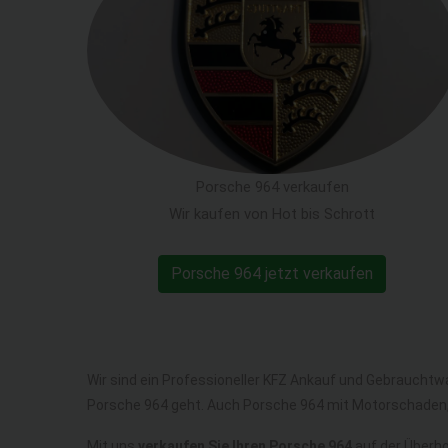
Porsche 964 verkaufen
Wir kaufen von Hot bis Schrott
Porsche 964 jetzt verkaufen
Wir sind ein Professioneller KFZ Ankauf und Gebrauchtw
Porsche 964 geht. Auch Porsche 964 mit Motorschaden,
Mit uns
verkaufen Sie Ihren Porsche 964
auf der Überho