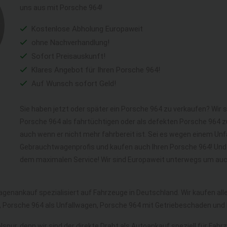
uns aus mit Porsche 964!
Kostenlose Abholung Europaweit
ohne Nachverhandlung!
Sofort Preisauskunft!
Klares Angebot für Ihren Porsche 964!
Auf Wunsch sofort Geld!
Sie haben jetzt oder später ein Porsche 964 zu verkaufen? Wir s
Porsche 964 als fahrtüchtigen oder als defekten Porsche 964 
auch wenn er nicht mehr fahrbereit ist. Sei es wegen einem Unfa
Gebrauchtwagenprofis und kaufen auch Ihren Porsche 964! Und 
dem maximalen Service! Wir sind Europaweit unterwegs um auch
agenankauf spezialisiert auf Fahrzeuge in Deutschland. Wir kaufen a
 Porsche 964 als Unfallwagen, Porsche 964 mit Getriebeschaden und
lspur, denn wir sind der direkte Draht als Autoankauf speziell für Fah