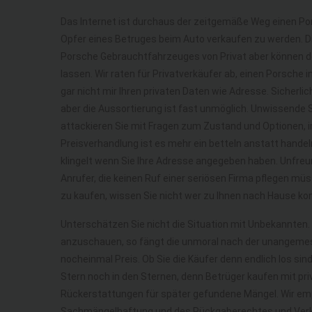
Das Internet ist durchaus der zeitgemäße Weg einen Pors
Opfer eines Betruges beim Auto verkaufen zu werden. Di
Porsche Gebrauchtfahrzeuges von Privat aber können d
lassen. Wir raten für Privatverkäufer ab, einen Porsche 
gar nicht mir Ihren privaten Daten wie Adresse. Sicherlic
aber die Aussortierung ist fast unmöglich. Unwissende
attackieren Sie mit Fragen zum Zustand und Optionen, 
Preisverhandlung ist es mehr ein betteln anstatt hande
klingelt wenn Sie Ihre Adresse angegeben haben. Unfre
Anrufer, die keinen Ruf einer seriösen Firma pflegen m
zu kaufen, wissen Sie nicht wer zu Ihnen nach Hause k
Unterschätzen Sie nicht die Situation mit Unbekannten
anzuschauen, so fängt die unmoral nach der unangemes
nocheinmal Preis. Ob Sie die Käufer denn endlich los sin
Stern noch in den Sternen, denn Betrüger kaufen mit 
Rückerstattungen für später gefundene Mängel. Wir em
Sachmängelhaftung und des Rückgaberechtes und Verka