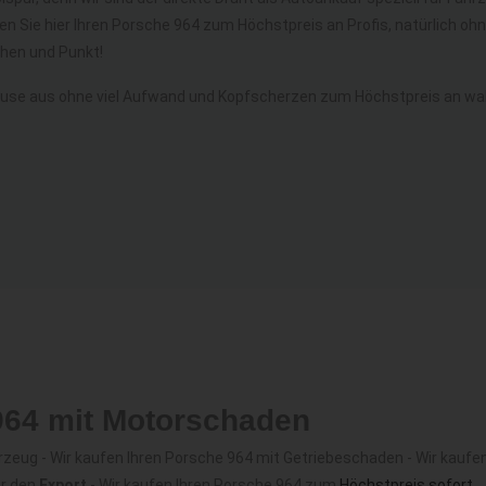
fen Sie hier Ihren Porsche 964 zum Höchstpreis an Profis, natürlich 
hen und Punkt!
use aus ohne viel Aufwand und Kopfscherzen zum Höchstpreis an wah
964 mit Motorschaden
eug - Wir kaufen Ihren Porsche 964 mit Getriebeschaden - Wir kaufen
ür den
Export
- Wir kaufen Ihren Porsche 964 zum
Höchstpreis sofort
.