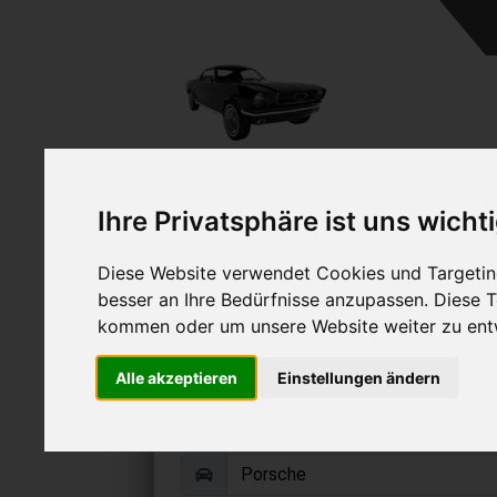
A
Ihre Privatsphäre ist uns wicht
Diese Website verwendet Cookies und Targeting
besser an Ihre Bedürfnisse anzupassen. Diese
kommen oder um unsere Website weiter zu ent
Porsche 964 verk
Alle akzeptieren
Einstellungen ändern
Online Auto verkaufen & grati
Auf Wunsch sofort Geld für Ihr Au