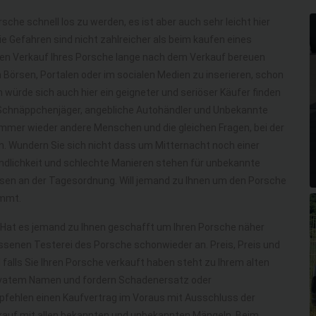
che schnell los zu werden, es ist aber auch sehr leicht hier
e Gefahren sind nicht zahlreicher als beim kaufen eines
en Verkauf Ihres Porsche lange nach dem Verkauf bereuen
in Börsen, Portalen oder im socialen Medien zu inserieren, schon
h würde sich auch hier ein geigneter und seriöser Käufer finden
 Schnäppchenjäger, angebliche Autohändler und Unbekannte
immer wieder andere Menschen und die gleichen Fragen, bei der
ln. Wundern Sie sich nicht dass um Mitternacht noch einer
undlichkeit und schlechte Manieren stehen für unbekannte
üssen an der Tagesordnung. Will jemand zu Ihnen um den Porsche
ommt.
. Hat es jemand zu Ihnen geschafft um Ihren Porsche näher
senen Testerei des Porsche schonwieder an. Preis, Preis und
d falls Sie Ihren Porsche verkauft haben steht zu Ihrem alten
privatem Namen und fordern Schadenersatz oder
pfehlen einen Kaufvertrag im Voraus mit Ausschluss der
uf mit allen bekannten und unbekannten Mängeln. Beim