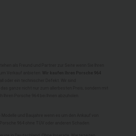
tehen als Freund und Partner zur Seite wenn Sie Ihren
zum Verkauf anbieten.
Wir kaufen Ihren Porsche 964
ll oder ein technischer Defekt. Wir sind
das ganze nicht nur zum allerbesten Preis, sondern mit
 Ihren Porsche 964 bei Ihnen abzuholen.
lle Modelle und Baujahre wenn es um den Ankauf von
 Porsche 964 ohne TÜV oder anderen Schaden.
rzeuge in Deutschland. Ohne Inserate, Wartezeiten,