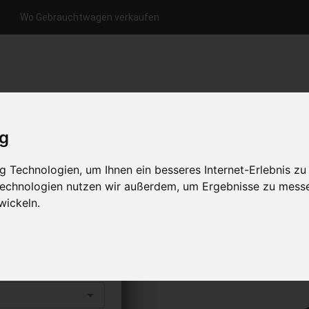
Wo Gebrauchtwagen verkaufen
nfrage per Hotline
Anfrage per WhatsApp
Anfrage 
+49 (0)800-0044333
+49 (0)157 - 849 157 78
anfrage
ig
HOME
KONTAKT
ÜBER UNS
 Technologien, um Ihnen ein besseres Internet-Erlebnis zu
 Technologien nutzen wir außerdem, um Ergebnisse zu mess
wickeln.
aufen
s abholen lassen
to erhalten