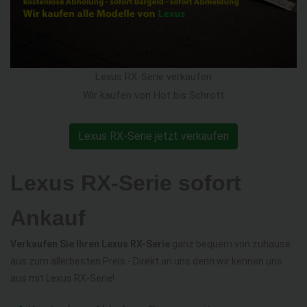
Lexus RX-Serie verkaufen
Wir kaufen von Hot bis Schrott
Lexus RX-Serie jetzt verkaufen
Lexus RX-Serie sofort
Ankauf
Verkaufen Sie Ihren Lexus RX-Serie
ganz bequem von zuhause
aus zum allerbesten Preis - Direkt an uns denn wir kennen uns
aus mit Lexus RX-Serie!