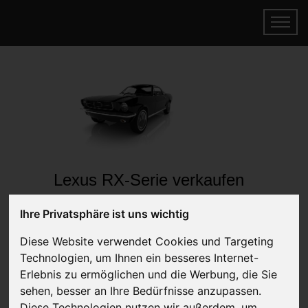
Lexus RX-Serie verkaufen
Online Auto verkaufen & gratis abholen
Ihre Privatsphäre ist uns wichtig
lassen
Auf Wunsch sofort Geld für Ihr Auto erhalten
Diese Website verwendet Cookies und Targeting
Technologien, um Ihnen ein besseres Internet-
Erlebnis zu ermöglichen und die Werbung, die Sie
sehen, besser an Ihre Bedürfnisse anzupassen.
Diese Technologien nutzen wir außerdem, um