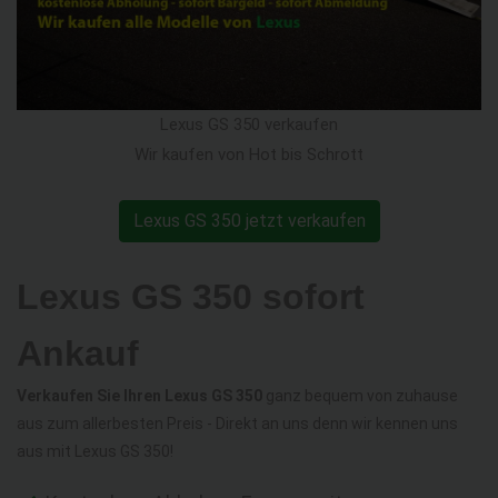
Lexus GS 350 verkaufen
Wir kaufen von Hot bis Schrott
Lexus GS 350 jetzt verkaufen
Lexus GS 350 sofort
Ankauf
Verkaufen Sie Ihren Lexus GS 350
ganz bequem von zuhause
aus zum allerbesten Preis - Direkt an uns denn wir kennen uns
aus mit Lexus GS 350!