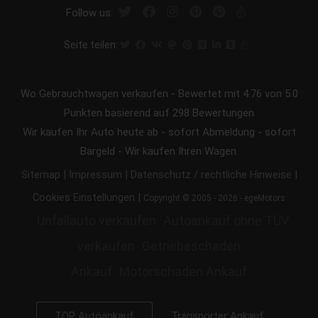
Follow us:
Seite teilen:
Wo Gebrauchtwagen verkaufen
-
Bewertet mit
4.76
von 5.0
Punkten basierend auf
298
Bewertungen
Wir kaufen Ihr Auto heute ab - sofort Abmeldung - sofort
Bargeld - Wir kaufen Ihren Wagen.
|
|
|
Sitemap
Impressum
Datenschutz / rechtliche Hinweise
|
Cookies Einstellungen
Copyright © 2005 - 2026 - egeMotors
Unfallauto verkaufen
Autoankauf ohne TÜV
verkaufen
Getriebeschaden
Ankauf
Motorschaden Ankauf
Transporter Ankauf
TOP Autoankauf