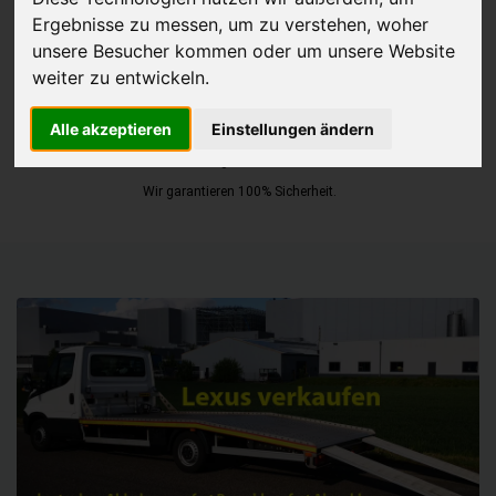
Ergebnisse zu messen, um zu verstehen, woher
JETZT KOSTENLOSE BEWERTUNG
unsere Besucher kommen oder um unsere Website
weiter zu entwickeln.
Kostenloses Angebot
für den Ankauf Ihres Autos inklusive der
Alle akzeptieren
Einstellungen ändern
Abholung, auf Wunsch sofort Geld. Ihre Daten werden nicht mit Dritten
geteilt.
Wir garantieren 100% Sicherheit.