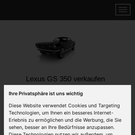
Lexus GS 350 verkaufen
Online Auto verkaufen & gratis abholen
Ihre Privatsphäre ist uns wichtig
lassen
Auf Wunsch sofort Geld für Ihr Auto erhalten
Diese Website verwendet Cookies und Targeting
Technologien, um Ihnen ein besseres Internet-
Erlebnis zu ermöglichen und die Werbung, die Sie
sehen, besser an Ihre Bedürfnisse anzupassen.
Diese Technologien nutzen wir außerdem, um