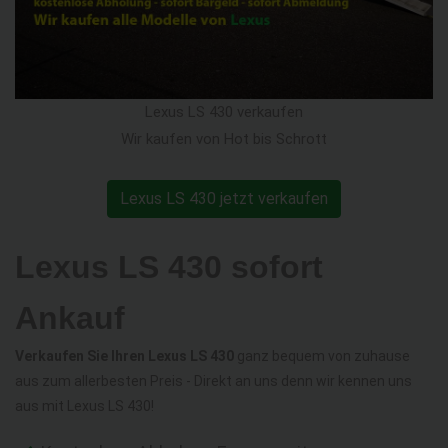
Lexus LS 430 verkaufen
Wir kaufen von Hot bis Schrott
Lexus LS 430 jetzt verkaufen
Lexus LS 430 sofort
Ankauf
Verkaufen Sie Ihren Lexus LS 430
ganz bequem von zuhause
aus zum allerbesten Preis - Direkt an uns denn wir kennen uns
aus mit Lexus LS 430!