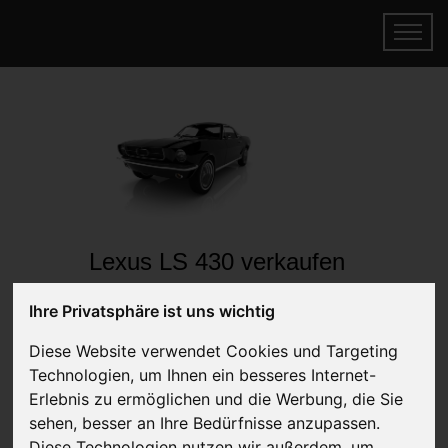
Lexus LS 430 verkaufen
Online Auto verkaufen & gratis abholen
Ihre Privatsphäre ist uns wichtig
lassen
Auf Wunsch sofort Geld für Ihr Auto erhalten
Diese Website verwendet Cookies und Targeting
Technologien, um Ihnen ein besseres Internet-
Erlebnis zu ermöglichen und die Werbung, die Sie
sehen, besser an Ihre Bedürfnisse anzupassen.
Diese Technologien nutzen wir außerdem, um