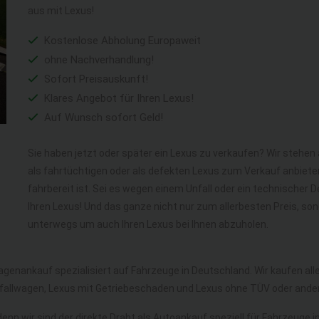
aus mit Lexus!
Kostenlose Abholung Europaweit
ohne Nachverhandlung!
Sofort Preisauskunft!
Klares Angebot für Ihren Lexus!
Auf Wunsch sofort Geld!
Sie haben jetzt oder später ein Lexus zu verkaufen? Wir stehen 
als fahrtüchtigen oder als defekten Lexus zum Verkauf anbiete
fahrbereit ist. Sei es wegen einem Unfall oder ein technischer
Ihren Lexus! Und das ganze nicht nur zum allerbesten Preis, so
unterwegs um auch Ihren Lexus bei Ihnen abzuholen.
agenankauf spezialisiert auf Fahrzeuge in Deutschland. Wir kaufen a
nfallwagen, Lexus mit Getriebeschaden und Lexus ohne TÜV oder ande
denn wir sind der direkte Draht als Autoankauf speziell für Fahrzeuge 