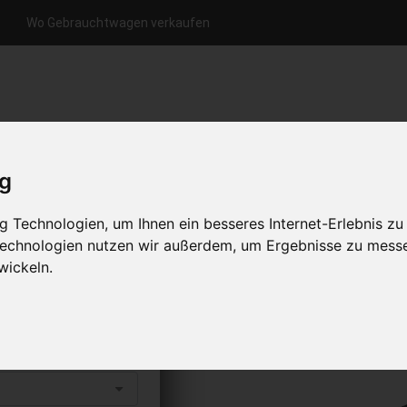
Wo Gebrauchtwagen verkaufen
nfrage per Hotline
Anfrage per WhatsApp
Anfrage 
+49 (0)800-0044333
+49 (0)157 - 849 157 78
anfrage
ig
HOME
KONTAKT
ÜBER UNS
 Technologien, um Ihnen ein besseres Internet-Erlebnis zu
 Technologien nutzen wir außerdem, um Ergebnisse zu mess
wickeln.
en
s abholen lassen
to erhalten