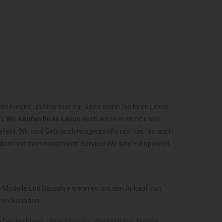
als Freund und Partner zur Seite wenn Sie Ihren Lexus
n.
Wir kaufen Ihren Lexus
auch wenn er nicht mehr
 Defekt. Wir sind Gebrauchtwagenprofis und kaufen auch
ndern mit dem maximalen Service! Wir sind Europaweit
lle Modelle und Baujahre wenn es um den Ankauf von
ren Schaden.
in Deutschland. Ohne Inserate, Wartezeiten, lästige