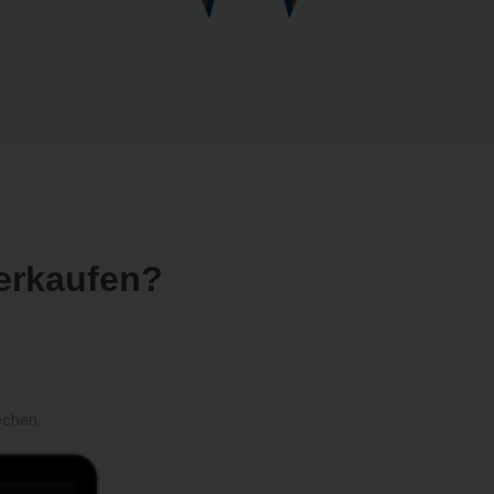
erkaufen?
echen.