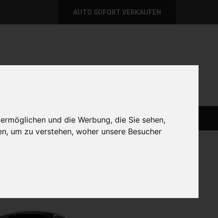
AUTO SOFORT VERKAUFEN
per E-Mail
Wir sind momentan erreichbar!
@autoabkauf.de
365 Tage von 8 - 22 Uhr
AUTO LIVE VERKAUFEN
AUTO VERKAUFEN
 ermöglichen und die Werbung, die Sie sehen,
en, um zu verstehen, woher unsere Besucher