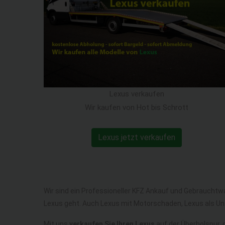
Lexus verkaufen
Wir kaufen von Hot bis Schrott
Lexus jetzt verkaufen
Wir sind ein Professioneller KFZ Ankauf und Gebrauchtw
Lexus geht. Auch Lexus mit Motorschaden, Lexus als U
Mit uns
verkaufen Sie Ihren Lexus
auf der Überholspur, 