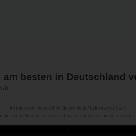
o am besten in Deutschland v
WEIT
Im folgenden Video sehen Sie den Ablauf beim Autoverkauf.
en Sie weitere Fragen zum Verkauf haben, können Sie uns gerne anspr