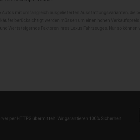
e Autos mit umfangreich ausgelieferten Ausstattungsvarianten, die b
nkäufer berücksichtigt werden müssen um einen hohen Verkaufspreis f
 und Wertsteigernde Faktoren Ihres Lexus Fahrzeuges. Nur so können 
erver per HTTPS übermittelt. Wir garantieren 100% Sicherheit.