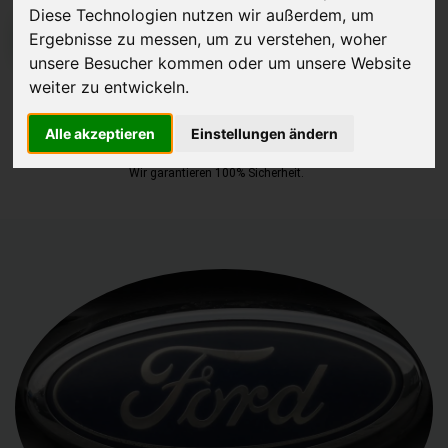
Diese Technologien nutzen wir außerdem, um
Ergebnisse zu messen, um zu verstehen, woher
JETZT KOSTENLOSE BEWERTUNG
unsere Besucher kommen oder um unsere Website
weiter zu entwickeln.
Kostenloses Angebot
für den Ankauf Ihres Autos inklusive der
Abholung, auf Wunsch sofort Geld. Ihre Daten werden nicht mit Dritten
Alle akzeptieren
Einstellungen ändern
geteilt.
Wir garantieren 100% Sicherheit.