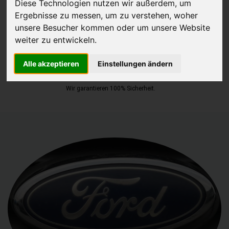
Diese Technologien nutzen wir außerdem, um
Ergebnisse zu messen, um zu verstehen, woher
JETZT KOSTENLOSE BEWERTUNG
unsere Besucher kommen oder um unsere Website
weiter zu entwickeln.
Kostenloses Angebot
für den Ankauf Ihres Autos inklusive der
Abholung, auf Wunsch sofort Geld. Ihre Daten werden nicht mit Dritten
Alle akzeptieren
Einstellungen ändern
geteilt.
Wir garantieren 100% Sicherheit.