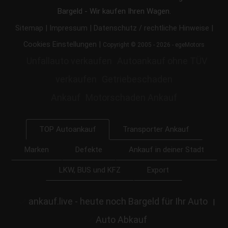
Bargeld - Wir kaufen Ihren Wagen.
|
|
|
Sitemap
Impressum
Datenschutz / rechtliche Hinweise
|
Cookies Einstellungen
Copyright © 2005 - 2026 - egeMotors
Unfallauto verkaufen
Autoankauf ohne TÜV
verkaufen
Getriebeschaden
Ankauf
Motorschaden Ankauf
Transporter Ankauf
TOP Autoankauf
Marken
Defekte
Ankauf in deiner Stadt
LKW, BUS und KFZ
Export
ankauf.live - heute noch Bargeld für Ihr Auto
|
Auto Abkauf