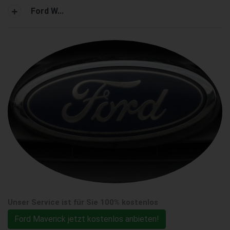
Ford W...
Unser Service ist für Sie 100% kostenlos
Ford Maverick jetzt kostenlos anbieten!