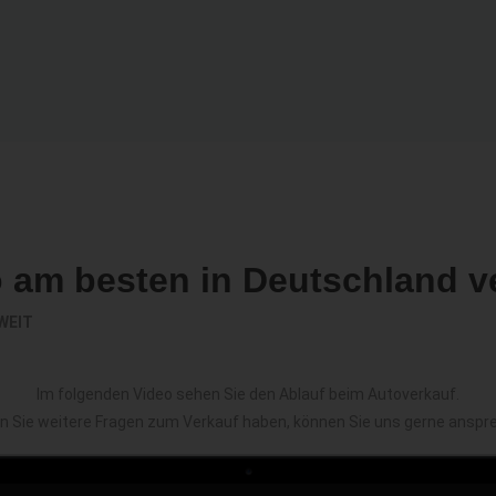
o am besten in Deutschland v
WEIT
Im folgenden Video sehen Sie den Ablauf beim Autoverkauf.
en Sie weitere Fragen zum Verkauf haben, können Sie uns gerne anspr