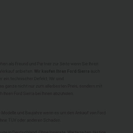
ehen als Freund und Partner zur Seite wenn Sie Ihren
 Verkauf anbieten.
Wir kaufen Ihren Ford Sierra
auch
r ein technischer Defekt. Wir sind
as ganze nicht nur zum allerbesten Preis, sondern mit
Ihren Ford Sierra bei Ihnen abzuholen.
le Modelle und Baujahre wenn es um den Ankauf von Ford
a ohne TÜV oder anderen Schaden.
euge in Deutschland. Ohne Inserate, Wartezeiten, lästige