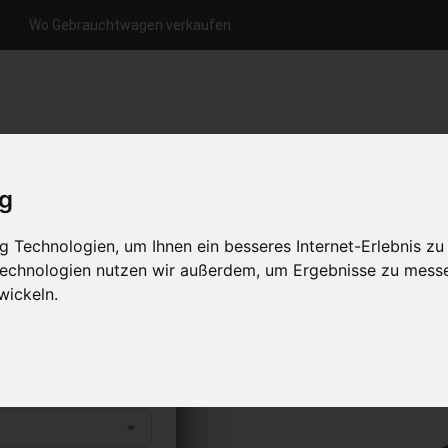
Wo Gebrauchtwagen verkaufen
nfrage per Hotline
Anfrage per WhatsApp
Anfrage 
+49 (0)800-0044333
+49 (0)157 - 849 157 78
anfrage
ig
HOME
KONTAKT
ÜBER UNS
 Technologien, um Ihnen ein besseres Internet-Erlebnis zu
 Technologien nutzen wir außerdem, um Ergebnisse zu mess
wickeln.
aufen
s abholen lassen
to erhalten