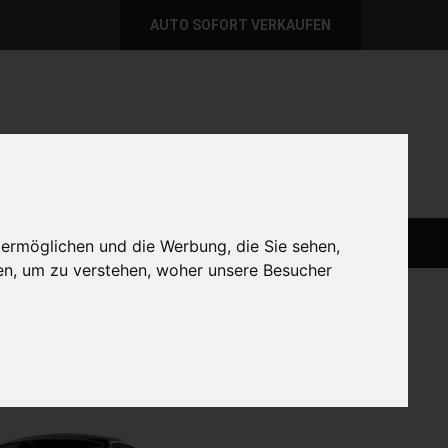
AUTO SOFORT VERKAUFEN
per E-Mail
Wir sind momentan erreichbar!
@autoabkauf.de
365 Tage von 8 - 22 Uhr
AUTO LIVE VERKAUFEN
AUTO VERKAUFEN
 ermöglichen und die Werbung, die Sie sehen,
en, um zu verstehen, woher unsere Besucher