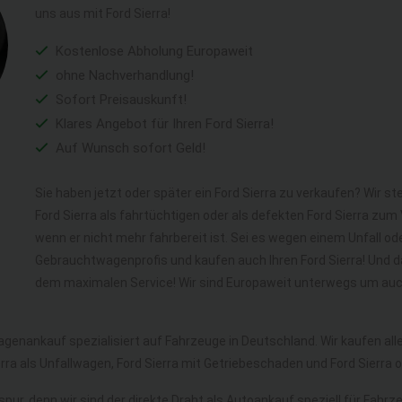
uns aus mit Ford Sierra!
Kostenlose Abholung Europaweit
ohne Nachverhandlung!
Sofort Preisauskunft!
Klares Angebot für Ihren Ford Sierra!
Auf Wunsch sofort Geld!
Sie haben jetzt oder später ein Ford Sierra zu verkaufen? Wir st
Ford Sierra als fahrtüchtigen oder als defekten Ford Sierra zum
wenn er nicht mehr fahrbereit ist. Sei es wegen einem Unfall ode
Gebrauchtwagenprofis und kaufen auch Ihren Ford Sierra! Und d
dem maximalen Service! Wir sind Europaweit unterwegs um auch 
agenankauf spezialisiert auf Fahrzeuge in Deutschland. Wir kaufen al
erra als Unfallwagen, Ford Sierra mit Getriebeschaden und Ford Sierr
pur, denn wir sind der direkte Draht als Autoankauf speziell für Fahrz