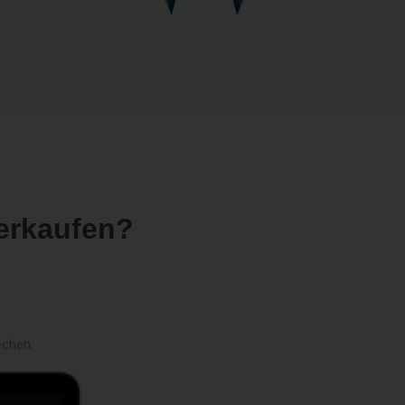
erkaufen?
echen.