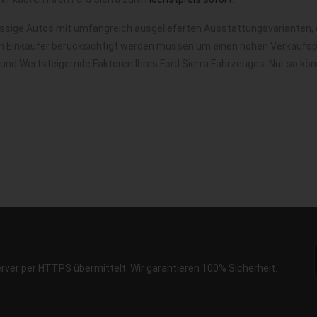
ässige Autos mit umfangreich ausgelieferten Ausstattungsvarianten, 
m Einkäufer berücksichtigt werden müssen um einen hohen Verkaufspre
 und Wertsteigernde Faktoren Ihres Ford Sierra Fahrzeuges. Nur so kö
erver per HTTPS übermittelt. Wir garantieren 100% Sicherheit.