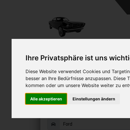
A
Ihre Privatsphäre ist uns wicht
Diese Website verwendet Cookies und Targeting
besser an Ihre Bedürfnisse anzupassen. Diese
kommen oder um unsere Website weiter zu ent
Ford Sierra verk
Alle akzeptieren
Einstellungen ändern
Online Auto verkaufen & grati
Auf Wunsch sofort Geld für Ihr Au