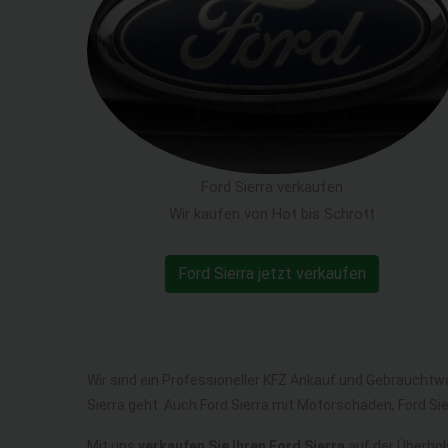
Ford Sierra verkaufen
Wir kaufen von Hot bis Schrott
Ford Sierra jetzt verkaufen
Wir sind ein Professioneller KFZ Ankauf und Gebrauchtw
Sierra geht. Auch Ford Sierra mit Motorschaden, Ford Si
Mit uns
verkaufen Sie Ihren Ford Sierra
auf der Überhols