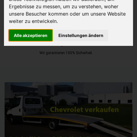
Ergebnisse zu messen, um zu verstehen, woher
JETZT KOSTENLOSE BEWERTUNG
unsere Besucher kommen oder um unsere Website
weiter zu entwickeln.
Kostenloses Angebot
für den Ankauf Ihres Autos inklusive der
Alle akzeptieren
Einstellungen ändern
Abholung, auf Wunsch sofort Geld. Ihre Daten werden nicht mit Dritten
geteilt.
Wir garantieren 100% Sicherheit.