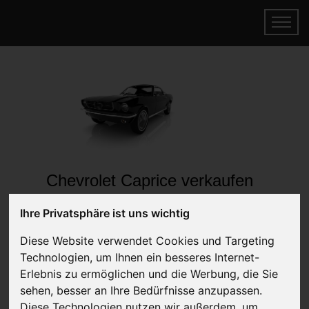
Chevrolet Caprice verkaufen
Online Auto verkaufen & gratis abholen
Ihre Privatsphäre ist uns wichtig
lassen
Auf Wunsch sofort Geld für Ihr Auto erhalten
Diese Website verwendet Cookies und Targeting
Technologien, um Ihnen ein besseres Internet-
Erlebnis zu ermöglichen und die Werbung, die Sie
sehen, besser an Ihre Bedürfnisse anzupassen.
Diese Technologien nutzen wir außerdem, um