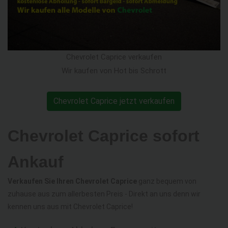
Chevrolet Caprice verkaufen
Wir kaufen von Hot bis Schrott
Chevrolet Caprice jetzt verkaufen
Chevrolet Caprice sofort
Ankauf
Verkaufen Sie Ihren Chevrolet Caprice
ganz bequem von
zuhause aus zum allerbesten Preis - Direkt an uns denn wir
kennen uns aus mit Chevrolet Caprice!