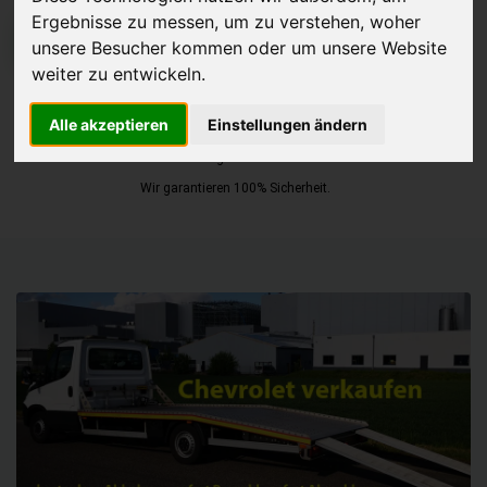
Ergebnisse zu messen, um zu verstehen, woher
JETZT KOSTENLOSE BEWERTUNG
unsere Besucher kommen oder um unsere Website
weiter zu entwickeln.
Kostenloses Angebot
für den Ankauf Ihres Autos inklusive der
Alle akzeptieren
Einstellungen ändern
Abholung, auf Wunsch sofort Geld. Ihre Daten werden nicht mit Dritten
geteilt.
Wir garantieren 100% Sicherheit.