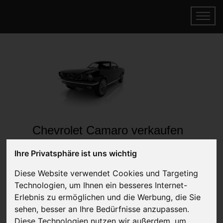
Chevrolet Camaro verkaufen
Online Auto verkaufen & gratis abholen
Ihre Privatsphäre ist uns wichtig
lassen
Auf Wunsch sofort Geld für Ihr Auto erhalten
Diese Website verwendet Cookies und Targeting
Technologien, um Ihnen ein besseres Internet-
Erlebnis zu ermöglichen und die Werbung, die Sie
sehen, besser an Ihre Bedürfnisse anzupassen.
Diese Technologien nutzen wir außerdem, um