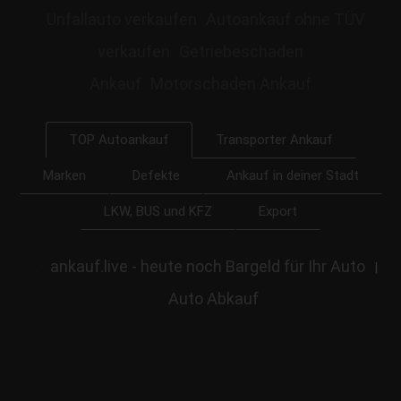
Unfallauto verkaufen
Autoankauf ohne TÜV
verkaufen
Getriebeschaden
Ankauf
Motorschaden Ankauf
Transporter Ankauf
TOP Autoankauf
Marken
Defekte
Ankauf in deiner Stadt
LKW, BUS und KFZ
Export
ankauf.live - heute noch Bargeld für Ihr Auto
|
Auto Abkauf