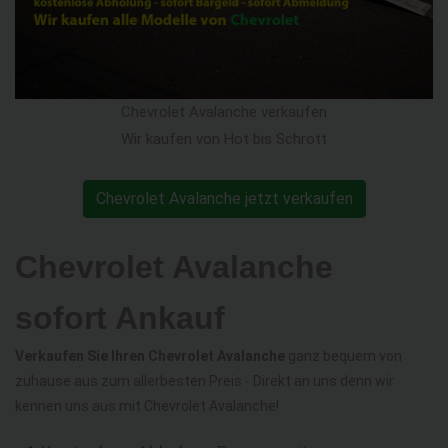
Chevrolet Avalanche verkaufen
Wir kaufen von Hot bis Schrott
Chevrolet Avalanche jetzt verkaufen
Chevrolet Avalanche
sofort Ankauf
Verkaufen Sie Ihren Chevrolet Avalanche
ganz bequem von
zuhause aus zum allerbesten Preis - Direkt an uns denn wir
kennen uns aus mit Chevrolet Avalanche!