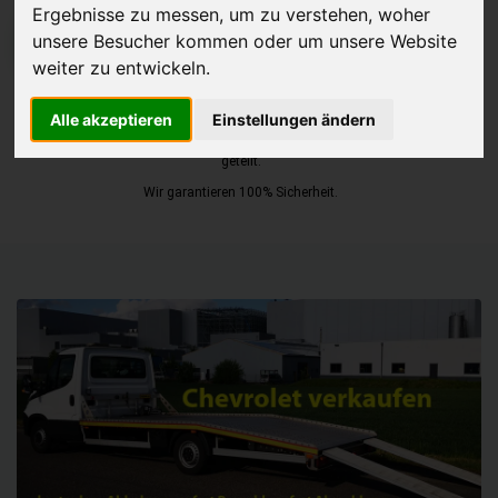
Ergebnisse zu messen, um zu verstehen, woher
unsere Besucher kommen oder um unsere Website
JETZT KOSTENLOSE BEWERTUNG
weiter zu entwickeln.
Kostenloses Angebot
für den Ankauf Ihres Autos inklusive der
Alle akzeptieren
Einstellungen ändern
Abholung, auf Wunsch sofort Geld. Ihre Daten werden nicht mit Dritten
geteilt.
Wir garantieren 100% Sicherheit.