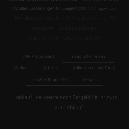
|
Cookies Einstellungen
Copyright © 2005 - 2026 - egeMotors
Unfallauto verkaufen
Autoankauf ohne TÜV
verkaufen
Getriebeschaden
Ankauf
Motorschaden Ankauf
Transporter Ankauf
TOP Autoankauf
Marken
Defekte
Ankauf in deiner Stadt
LKW, BUS und KFZ
Export
ankauf.live - heute noch Bargeld für Ihr Auto
|
Auto Abkauf