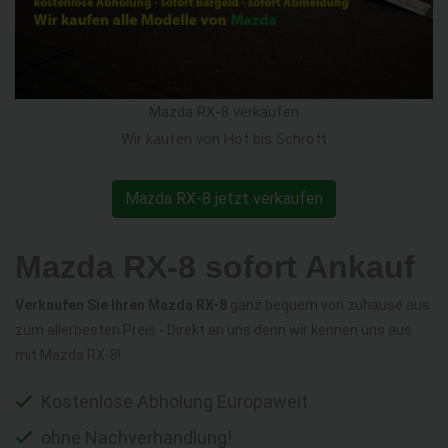
Mazda RX-8 verkaufen
Wir kaufen von Hot bis Schrott
Mazda RX-8 jetzt verkaufen
Mazda RX-8 sofort Ankauf
Verkaufen Sie Ihren Mazda RX-8
ganz bequem von zuhause aus
zum allerbesten Preis - Direkt an uns denn wir kennen uns aus
mit Mazda RX-8!
Kostenlose Abholung Europaweit
ohne Nachverhandlung!