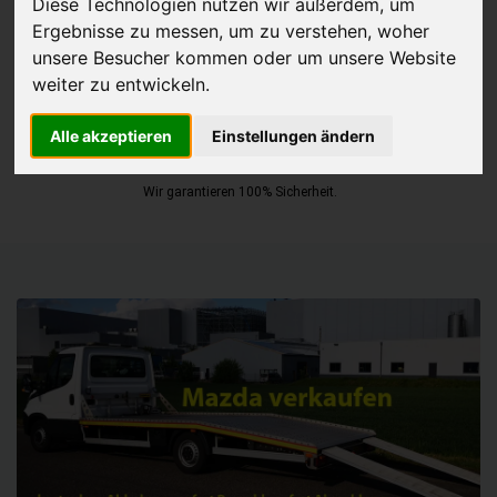
Diese Technologien nutzen wir außerdem, um
Ergebnisse zu messen, um zu verstehen, woher
JETZT KOSTENLOSE BEWERTUNG
unsere Besucher kommen oder um unsere Website
weiter zu entwickeln.
Kostenloses Angebot
für den Ankauf Ihres Autos inklusive der
Abholung, auf Wunsch sofort Geld. Ihre Daten werden nicht mit Dritten
Alle akzeptieren
Einstellungen ändern
geteilt.
Wir garantieren 100% Sicherheit.