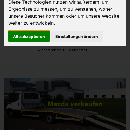
Diese Technologien nutzen wir außerdem, um
Ergebnisse zu messen, um zu verstehen, woher
JETZT KOSTENLOSE BEWERTUNG
unsere Besucher kommen oder um unsere Website
weiter zu entwickeln.
Kostenloses Angebot
für den Ankauf Ihres Autos inklusive der
Abholung, auf Wunsch sofort Geld. Ihre Daten werden nicht mit Dritten
Alle akzeptieren
Einstellungen ändern
geteilt.
Wir garantieren 100% Sicherheit.