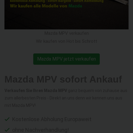
Mazda MPV verkaufen
Wir kaufen von Hot bis Schrott
Mazda MPV jetzt verkaufen
Mazda MPV sofort Ankauf
Verkaufen Sie Ihren Mazda MPV
ganz bequem von zuhause aus
zum allerbesten Preis - Direkt an uns denn wir kennen uns aus
mit Mazda MPV!
Kostenlose Abholung Europaweit
ohne Nachverhandlung!