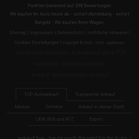
Punkten basierend auf
298
Bewertungen
Wir kaufen Ihr Auto heute ab - sofort Abmeldung - sofort
Bargeld - Wir kaufen Ihren Wagen.
|
|
|
Sitemap
Impressum
Datenschutz / rechtliche Hinweise
|
Cookies Einstellungen
Copyright © 2005 - 2026 - egeMotors
Unfallauto verkaufen
Autoankauf ohne TÜV
verkaufen
Getriebeschaden
Ankauf
Motorschaden Ankauf
Transporter Ankauf
TOP Autoankauf
Marken
Defekte
Ankauf in deiner Stadt
LKW, BUS und KFZ
Export
ankauf.live - heute noch Bargeld für Ihr Auto
|