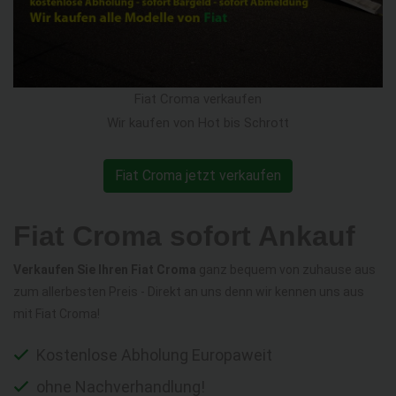
Fiat Croma verkaufen
Wir kaufen von Hot bis Schrott
Fiat Croma jetzt verkaufen
Fiat Croma sofort Ankauf
Verkaufen Sie Ihren Fiat Croma
ganz bequem von zuhause aus
zum allerbesten Preis - Direkt an uns denn wir kennen uns aus
mit Fiat Croma!
Kostenlose Abholung Europaweit
ohne Nachverhandlung!