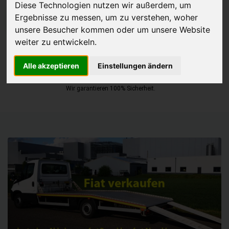
Diese Technologien nutzen wir außerdem, um
Ergebnisse zu messen, um zu verstehen, woher
JETZT KOSTENLOSE BEWERTUNG
unsere Besucher kommen oder um unsere Website
weiter zu entwickeln.
Kostenloses Angebot
für den Ankauf Ihres Autos inklusive der
Abholung, auf Wunsch sofort Geld. Ihre Daten werden nicht mit Dritten
Alle akzeptieren
Einstellungen ändern
geteilt.
Wir garantieren 100% Sicherheit.