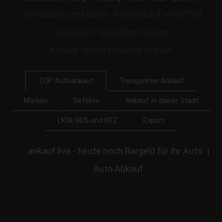
Unfallauto verkaufen
Autoankauf ohne TÜV
verkaufen
Getriebeschaden
Ankauf
Motorschaden Ankauf
Transporter Ankauf
TOP Autoankauf
Marken
Defekte
Ankauf in deiner Stadt
LKW, BUS und KFZ
Export
ankauf.live - heute noch Bargeld für Ihr Auto
|
Auto Abkauf