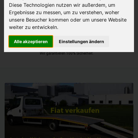
Diese Technologien nutzen wir außerdem, um
JETZT KOSTENLOSE BEWERTUNG
Ergebnisse zu messen, um zu verstehen, woher
unsere Besucher kommen oder um unsere Website
weiter zu entwickeln.
Kostenloses Angebot
für den Ankauf Ihres Autos inklusive der
Abholung, auf Wunsch sofort Geld. Ihre Daten werden nicht mit Dritten
Alle akzeptieren
Einstellungen ändern
geteilt.
Wir garantieren 100% Sicherheit.