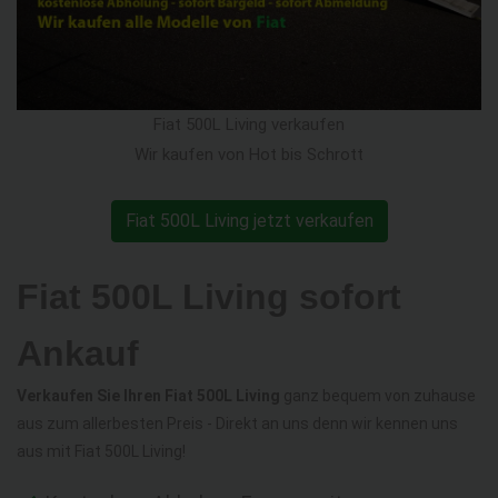
Fiat 500L Living verkaufen
Wir kaufen von Hot bis Schrott
Fiat 500L Living jetzt verkaufen
Fiat 500L Living sofort
Ankauf
Verkaufen Sie Ihren Fiat 500L Living
ganz bequem von zuhause
aus zum allerbesten Preis - Direkt an uns denn wir kennen uns
aus mit Fiat 500L Living!