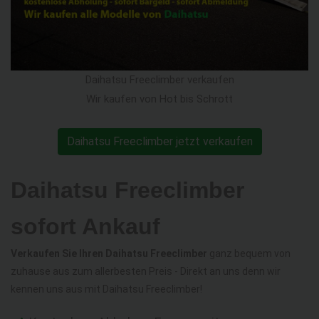
Daihatsu Freeclimber verkaufen
Wir kaufen von Hot bis Schrott
Daihatsu Freeclimber jetzt verkaufen
Daihatsu Freeclimber
sofort Ankauf
Verkaufen Sie Ihren Daihatsu Freeclimber
ganz bequem von
zuhause aus zum allerbesten Preis - Direkt an uns denn wir
kennen uns aus mit Daihatsu Freeclimber!