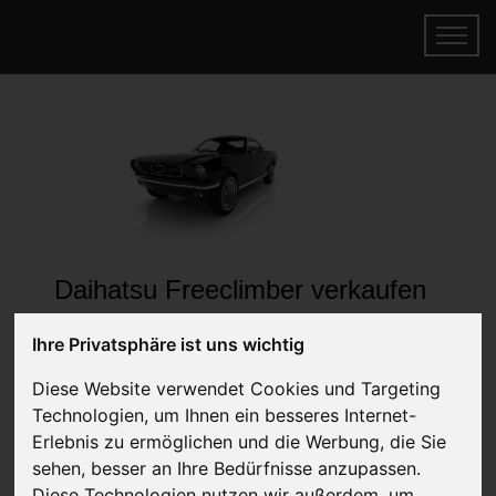
Daihatsu Freeclimber verkaufen
Online Auto verkaufen & gratis abholen
Ihre Privatsphäre ist uns wichtig
lassen
Auf Wunsch sofort Geld für Ihr Auto erhalten
Diese Website verwendet Cookies und Targeting
Technologien, um Ihnen ein besseres Internet-
Erlebnis zu ermöglichen und die Werbung, die Sie
sehen, besser an Ihre Bedürfnisse anzupassen.
Diese Technologien nutzen wir außerdem, um