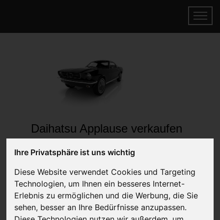
Daihatsu Applause verkaufen
Online Auto verkaufen & gratis abholen
Ihre Privatsphäre ist uns wichtig
lassen
Auf Wunsch sofort Geld für Ihr Auto erhalten
Diese Website verwendet Cookies und Targeting
Technologien, um Ihnen ein besseres Internet-
Erlebnis zu ermöglichen und die Werbung, die Sie
sehen, besser an Ihre Bedürfnisse anzupassen.
Diese Technologien nutzen wir außerdem, um