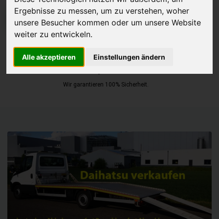
Ergebnisse zu messen, um zu verstehen, woher
JETZT KOSTENLOSE BEWERTUNG
unsere Besucher kommen oder um unsere Website
weiter zu entwickeln.
Kostenloses Angebot
für den Ankauf Ihres Autos inklusive der
Alle akzeptieren
Einstellungen ändern
Abholung, auf Wunsch sofort Geld. Ihre Daten werden nicht mit Dritten
geteilt.
Wir garantieren 100% Sicherheit.