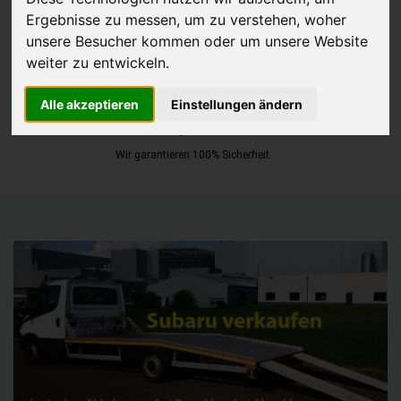
Ergebnisse zu messen, um zu verstehen, woher
JETZT KOSTENLOSE BEWERTUNG
unsere Besucher kommen oder um unsere Website
weiter zu entwickeln.
Kostenloses Angebot
für den Ankauf Ihres Autos inklusive der
Alle akzeptieren
Einstellungen ändern
Abholung, auf Wunsch sofort Geld. Ihre Daten werden nicht mit Dritten
geteilt.
Wir garantieren 100% Sicherheit.