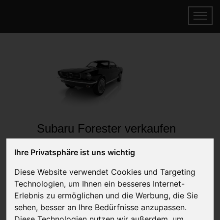
Subaru Forester verkaufen
Online Auto verkaufen & gratis abholen
Ihre Privatsphäre ist uns wichtig
lassen
Auf Wunsch sofort Geld für Ihr Auto erhalten
Diese Website verwendet Cookies und Targeting
Technologien, um Ihnen ein besseres Internet-
Erlebnis zu ermöglichen und die Werbung, die Sie
sehen, besser an Ihre Bedürfnisse anzupassen.
Diese Technologien nutzen wir außerdem, um