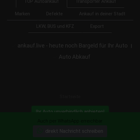
Transporter Ankauf
TOP Autoankauf
Marken
Defekte
Ankauf in deiner Stadt
LKW, BUS und KFZ
Export
ankauf.live - heute noch Bargeld für Ihr Auto
|
Auto Abkauf
Startseite
Ihr Auto unverbindlich anbieten!
Auch per WhatsApp erreichbar
direkt Nachricht schreiben