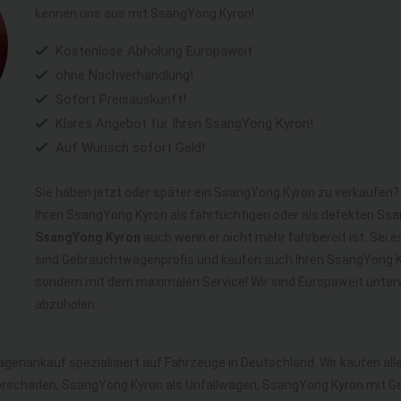
kennen uns aus mit SsangYong Kyron!
Kostenlose Abholung Europaweit
ohne Nachverhandlung!
Sofort Preisauskunft!
Klares Angebot für Ihren SsangYong Kyron!
Auf Wunsch sofort Geld!
Sie haben jetzt oder später ein SsangYong Kyron zu verkaufen? 
Ihren SsangYong Kyron als fahrtüchtigen oder als defekten Ss
SsangYong Kyron
auch wenn er nicht mehr fahrbereit ist. Sei e
sind Gebrauchtwagenprofis und kaufen auch Ihren SsangYong Ky
sondern mit dem maximalen Service! Wir sind Europaweit unte
abzuholen.
agenankauf spezialisiert auf Fahrzeuge in Deutschland. Wir kaufen a
rschaden, SsangYong Kyron als Unfallwagen, SsangYong Kyron mit 