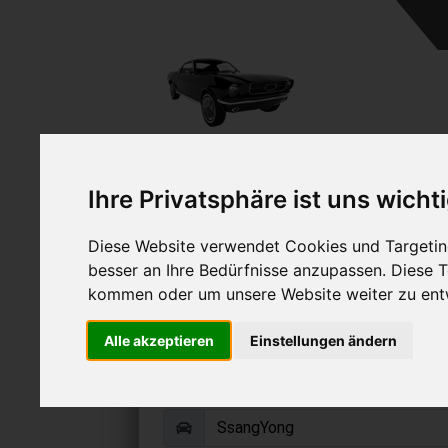
A
Ihre Privatsphäre ist uns wicht
Diese Website verwendet Cookies und Targeting
besser an Ihre Bedürfnisse anzupassen. Diese
kommen oder um unsere Website weiter zu ent
SsangYong Kyron ve
Alle akzeptieren
Einstellungen ändern
Online Auto verkaufen & grati
Auf Wunsch sofort Geld für Ihr Au