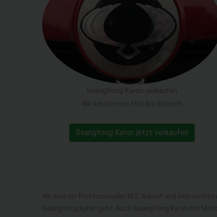
SsangYong Kyron verkaufen
Wir kaufen von Hot bis Schrott
SsangYong Kyron jetzt verkaufen
Wir sind ein Professioneller KFZ Ankauf und Gebrauchtw
SsangYong Kyron geht. Auch SsangYong Kyron mit Moto