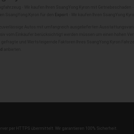
gfahrzeug - Wir kaufen Ihren SsangYong Kyron mit Getriebeschaden - 
ren SsangYong Kyron für den
Export
- Wir kaufen Ihren SsangYong Ky
uverlässige Autos mit umfangreich ausgelieferten Ausstattungsvaria
nsiv vom Einkäufer berücksichtigt werden müssen um einen hohen Verk
it gefragte und Wertsteigernde Faktoren Ihres SsangYong Kyron Fahrz
nd
anbieten.
erver per HTTPS übermittelt. Wir garantieren 100% Sicherheit.