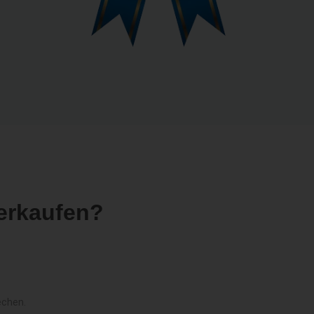
erkaufen?
echen.