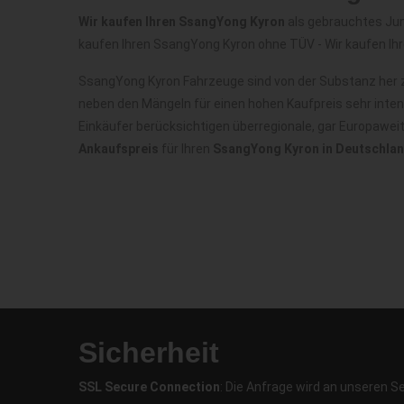
Wir kaufen Ihren SsangYong Kyron
als gebrauchtes Jun
kaufen Ihren SsangYong Kyron ohne TÜV - Wir kaufen Ih
SsangYong Kyron Fahrzeuge sind von der Substanz her z
neben den Mängeln für einen hohen Kaufpreis sehr inte
Einkäufer berücksichtigen überregionale, gar Europawe
Ankaufspreis
für Ihren
SsangYong Kyron in Deutschla
Sicherheit
SSL Secure Connection
: Die Anfrage wird an unseren S