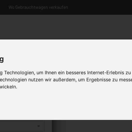
Wo Gebrauchtwagen verkaufen
nfrage per Hotline
Anfrage per WhatsApp
Anfrage 
+49 (0)800-0044333
+49 (0)157 - 849 157 78
anfrage
ig
HOME
KONTAKT
ÜBER UNS
 Technologien, um Ihnen ein besseres Internet-Erlebnis zu
 Technologien nutzen wir außerdem, um Ergebnisse zu mess
wickeln.
rkaufen
s abholen lassen
to erhalten