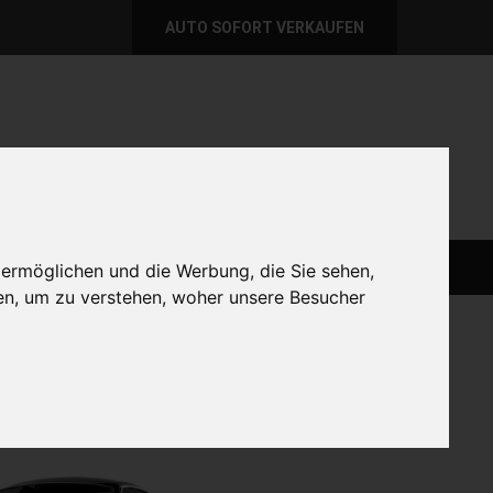
AUTO SOFORT VERKAUFEN
per E-Mail
Wir sind momentan erreichbar!
@autoabkauf.de
365 Tage von 8 - 22 Uhr
AUTO LIVE VERKAUFEN
AUTO VERKAUFEN
 ermöglichen und die Werbung, die Sie sehen,
en, um zu verstehen, woher unsere Besucher