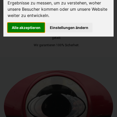
Ergebnisse zu messen, um zu verstehen, woher
unsere Besucher kommen oder um unsere Website
JETZT KOSTENLOSE BEWERTUNG
weiter zu entwickeln.
Kostenloses Angebot
für den Ankauf Ihres Autos inklusive der
Alle akzeptieren
Einstellungen ändern
Abholung, auf Wunsch sofort Geld. Ihre Daten werden nicht mit Dritten
geteilt.
Wir garantieren 100% Sicherheit.