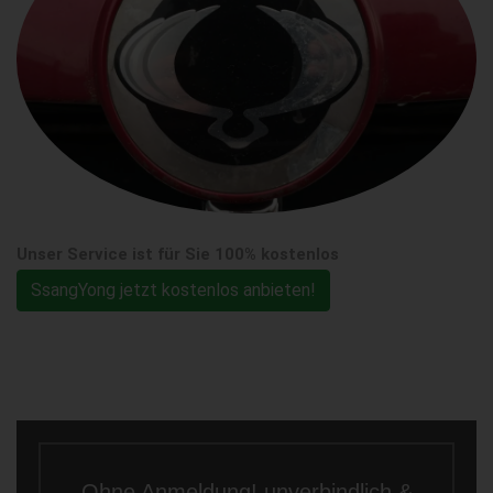
Unser Service ist für Sie 100% kostenlos
SsangYong jetzt kostenlos anbieten!
Ohne Anmeldung! unverbindlich &