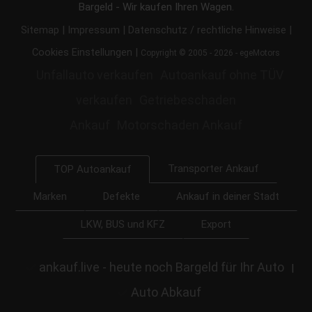
Bargeld - Wir kaufen Ihren Wagen.
|
|
|
Sitemap
Impressum
Datenschutz / rechtliche Hinweise
|
Cookies Einstellungen
Copyright © 2005 - 2026 - egeMotors
Unfallauto verkaufen
Autoankauf ohne TÜV
verkaufen
Getriebeschaden
Ankauf
Motorschaden Ankauf
Transporter Ankauf
TOP Autoankauf
Marken
Defekte
Ankauf in deiner Stadt
LKW, BUS und KFZ
Export
ankauf.live - heute noch Bargeld für Ihr Auto
|
Auto Abkauf