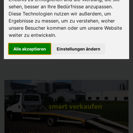
sehen, besser an Ihre Bedürfnisse anzupassen.
JETZT KOSTENLOSE BEWERTUNG
Diese Technologien nutzen wir außerdem, um
Ergebnisse zu messen, um zu verstehen, woher
Kostenloses Angebot
für den Ankauf Ihres Autos inklusive der
unsere Besucher kommen oder um unsere Website
weiter zu entwickeln.
Abholung, auf Wunsch sofort Geld. Ihre Daten werden nicht mit Dritten
geteilt.
Alle akzeptieren
Einstellungen ändern
Wir garantieren 100% Sicherheit.