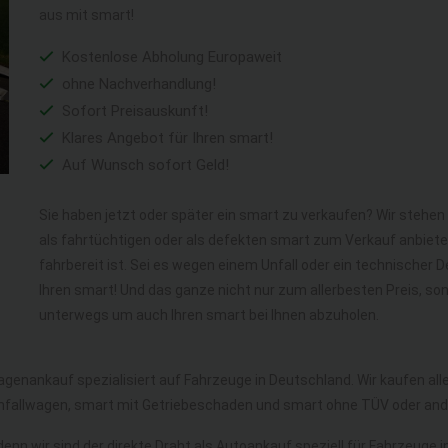
aus mit smart!
Kostenlose Abholung Europaweit
ohne Nachverhandlung!
Sofort Preisauskunft!
Klares Angebot für Ihren smart!
Auf Wunsch sofort Geld!
Sie haben jetzt oder später ein smart zu verkaufen? Wir stehen
als fahrtüchtigen oder als defekten smart zum Verkauf anbiet
fahrbereit ist. Sei es wegen einem Unfall oder ein technischer
Ihren smart! Und das ganze nicht nur zum allerbesten Preis, s
unterwegs um auch Ihren smart bei Ihnen abzuholen.
agenankauf spezialisiert auf Fahrzeuge in Deutschland. Wir kaufen a
nfallwagen, smart mit Getriebeschaden und smart ohne TÜV oder an
denn wir sind der direkte Draht als Autoankauf speziell für Fahrzeuge 