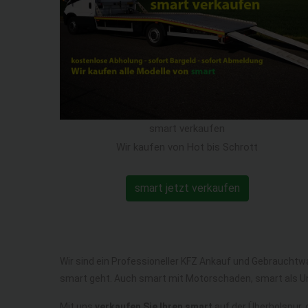
smart verkaufen
Wir kaufen von Hot bis Schrott
smart jetzt verkaufen
Wir sind ein Professioneller KFZ Ankauf und Gebrauchtw
smart geht. Auch smart mit Motorschaden, smart als U
Mit uns
verkaufen Sie Ihren smart
auf der Überholspur, 