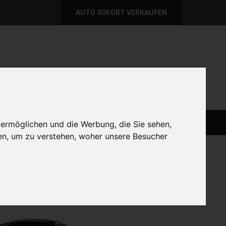
AUTO SOFORT VERKAUFEN
per E-Mail
Wir sind momentan erreichbar!
@autoabkauf.de
365 Tage von 8 - 22 Uhr
AUTO LIVE VERKAUFEN
AUTO VERKAUFEN
 ermöglichen und die Werbung, die Sie sehen,
en, um zu verstehen, woher unsere Besucher