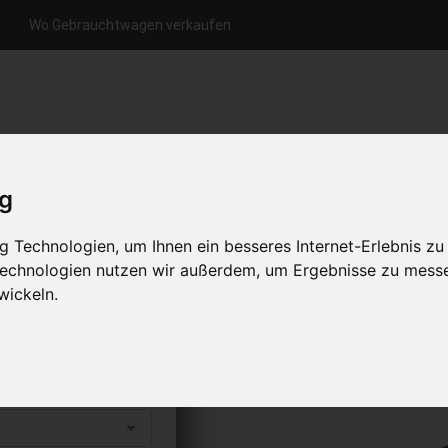
Wo Gebrauchtwagen verkaufen
nfrage per Hotline
Anfrage per WhatsApp
Anfrage 
+49 (0)800-0044333
+49 (0)157 - 849 157 78
anfrage
ig
HOME
KONTAKT
ÜBER UNS
 Technologien, um Ihnen ein besseres Internet-Erlebnis zu
 Technologien nutzen wir außerdem, um Ergebnisse zu mess
wickeln.
en
s abholen lassen
to erhalten