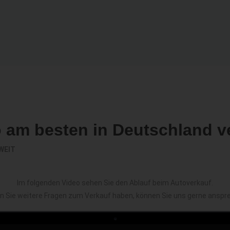
o am besten in Deutschland v
WEIT
Im folgenden Video sehen Sie den Ablauf beim Autoverkauf.
en Sie weitere Fragen zum Verkauf haben, können Sie uns gerne anspr