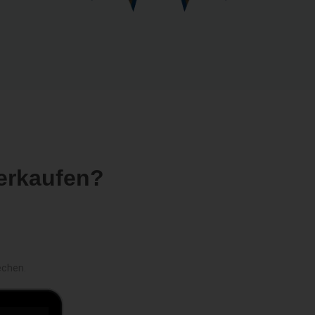
erkaufen?
echen.