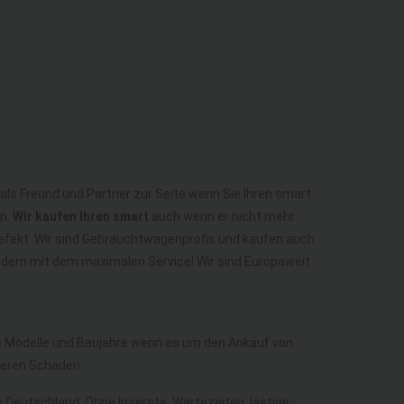
 als Freund und Partner zur Seite wenn Sie Ihren smart
en.
Wir kaufen Ihren smart
auch wenn er nicht mehr
 Defekt. Wir sind Gebrauchtwagenprofis und kaufen auch
ondern mit dem maximalen Service! Wir sind Europaweit
lle Modelle und Baujahre wenn es um den Ankauf von
deren Schaden.
in Deutschland. Ohne Inserate, Wartezeiten, lästige