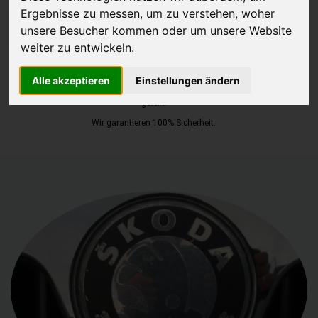
Ergebnisse zu messen, um zu verstehen, woher
JETZT KOSTENLOSE BEWERTUNG
unsere Besucher kommen oder um unsere Website
weiter zu entwickeln.
Kostenloses Angebot
für den Ankauf Ihres Autos inklusive der
Alle akzeptieren
Einstellungen ändern
Abholung, auf Wunsch sofort Geld. Ihre Daten werden nicht mit Dritten
geteilt.
Wir garantieren 100% Sicherheit.