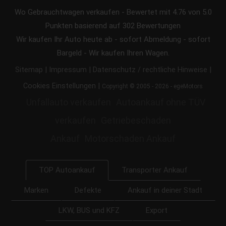
Wo Gebrauchtwagen verkaufen
-
Bewertet mit
4.76
von 5.0
Punkten basierend auf
302
Bewertungen
Wir kaufen Ihr Auto heute ab - sofort Abmeldung - sofort
Bargeld - Wir kaufen Ihren Wagen.
|
|
|
Sitemap
Impressum
Datenschutz / rechtliche Hinweise
|
Cookies Einstellungen
Copyright © 2005 - 2026 - egeMotors
Unfallauto verkaufen
Autoankauf ohne TÜV
verkaufen
Getriebeschaden
Ankauf
Motorschaden Ankauf
Transporter Ankauf
TOP Autoankauf
Marken
Defekte
Ankauf in deiner Stadt
LKW, BUS und KFZ
Export