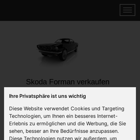
Skoda Forman verkaufen
Online Auto verkaufen & gratis abholen
Ihre Privatsphäre ist uns wichtig
lassen
Auf Wunsch sofort Geld für Ihr Auto erhalten
Diese Website verwendet Cookies und Targeting
Technologien, um Ihnen ein besseres Internet-
Erlebnis zu ermöglichen und die Werbung, die Sie
sehen, besser an Ihre Bedürfnisse anzupassen.
Diese Technologien nutzen wir außerdem, um