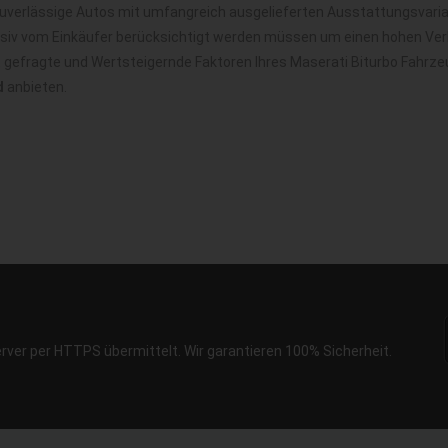
zuverlässige Autos mit umfangreich ausgelieferten Ausstattungsvaria
nsiv vom Einkäufer berücksichtigt werden müssen um einen hohen Verk
t gefragte und Wertsteigernde Faktoren Ihres Maserati Biturbo Fahrze
d
anbieten.
erver per HTTPS übermittelt. Wir garantieren 100% Sicherheit.