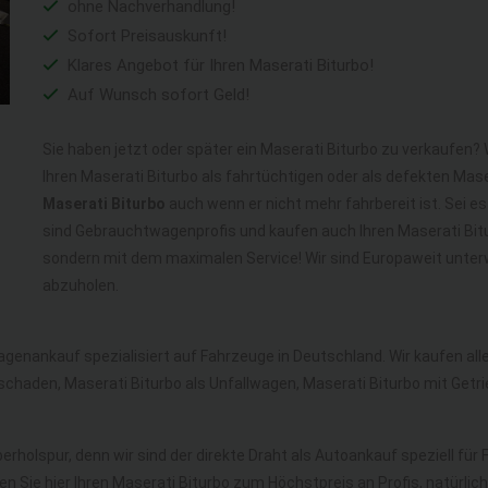
ohne Nachverhandlung!
Sofort Preisauskunft!
Klares Angebot für Ihren Maserati Biturbo!
Auf Wunsch sofort Geld!
Sie haben jetzt oder später ein Maserati Biturbo zu verkaufen? 
Ihren Maserati Biturbo als fahrtüchtigen oder als defekten Mas
Maserati Biturbo
auch wenn er nicht mehr fahrbereit ist. Sei e
sind Gebrauchtwagenprofis und kaufen auch Ihren Maserati Bitu
sondern mit dem maximalen Service! Wir sind Europaweit unter
abzuholen.
agenankauf spezialisiert auf Fahrzeuge in Deutschland. Wir kaufen a
schaden, Maserati Biturbo als Unfallwagen, Maserati Biturbo mit Get
erholspur, denn wir sind der direkte Draht als Autoankauf speziell fü
en Sie hier Ihren Maserati Biturbo zum Höchstpreis an Profis, natürl