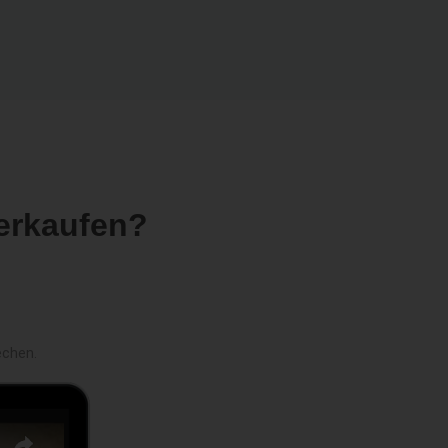
erkaufen?
echen.