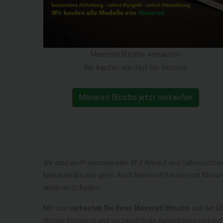
Maserati Biturbo verkaufen
Wir kaufen von Hot bis Schrott
Maserati Biturbo jetzt verkaufen
Wir sind ein Professioneller KFZ Ankauf und Gebrauchtw
Maserati Biturbo geht. Auch Maserati Biturbo mit Motor
anderen Schaden.
Mit uns
verkaufen Sie Ihren Maserati Biturbo
auf der Üb
lästige Kontakte und verzweifelnde Augenblicke verkauf