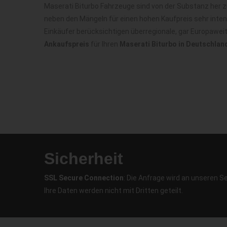
Maserati Biturbo Fahrzeuge sind von der Substanz her 
neben den Mängeln für einen hohen Kaufpreis sehr inte
Einkäufer berücksichtigen überregionale, gar Europawei
Ankaufspreis
für Ihren
Maserati Biturbo in Deutschlan
Sicherheit
SSL Secure Connection
: Die Anfrage wird an unseren S
Ihre Daten werden nicht mit Dritten geteilt.