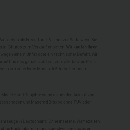
Wir stehen als Freund und Partner zur Seite wenn Sie
erati Biturbo zum Verkauf anbieten.
Wir kaufen Ihren
s wegen einem Unfall oder ein technischer Defekt. Wir
rbo! Und das ganze nicht nur zum allerbesten Preis,
wegs um auch Ihren Maserati Biturbo bei Ihnen
lle Modelle und Baujahre wenn es um den Ankauf von
riebeschaden und Maserati Biturbo ohne TÜV oder
r Fahrzeuge in Deutschland. Ohne Inserate, Wartezeiten,
ich ohne Rückgaberecht und irgendwelche späteren