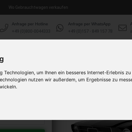
Wo Gebrauchtwagen verkaufen
Anfrage per Hotline
Anfrage per WhatsApp
+49 (0)800-0044333
+49 (0)157 - 849 157 78
HOME
KONTAKT
ÜBER UNS
ig
 Technologien, um Ihnen ein besseres Internet-Erlebnis zu
rkaufen
 Technologien nutzen wir außerdem, um Ergebnisse zu mess
s abholen lassen
wickeln.
to erhalten