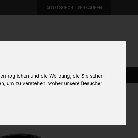
AUTO SOFORT VERKAUFEN
per E-Mail
Wir sind momentan erreichbar!
@autoabkauf.de
365 Tage von 8 - 22 Uhr
AUTO LIVE VERKAUFEN
AUTO VERKAUFEN
 ermöglichen und die Werbung, die Sie sehen,
en, um zu verstehen, woher unsere Besucher