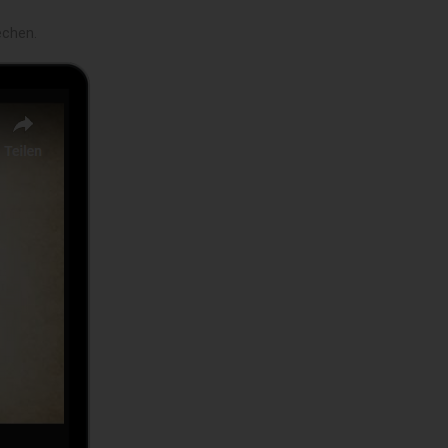
echen.