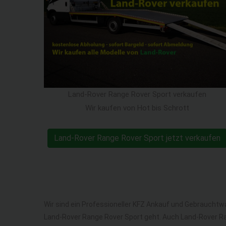
Land-Rover Range Rover Sport verkaufen
Wir kaufen von Hot bis Schrott
Land-Rover Range Rover Sport jetzt verkaufen
Wir sind ein Professioneller KFZ Ankauf und Gebrauchtw
Land-Rover Range Rover Sport geht. Auch Land-Rover R