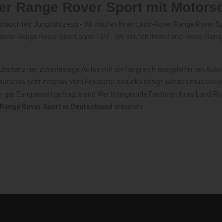
ver Range Rover Sport mit Motor
brauchtes Jungfahrzeug - Wir kaufen Ihren Land-Rover Range Rover Sp
Rover Range Rover Sport ohne TÜV - Wir kaufen Ihren Land-Rover Rang
ubstanz her zuverlässige Autos mit umfangreich ausgelieferten Ausst
ufpreis sehr intensiv vom Einkäufer berücksichtigt werden müssen u
le, gar Europaweit gefragte und Wertsteigernde Faktoren Ihres Land-R
Range Rover Sport in Deutschland
anbieten.