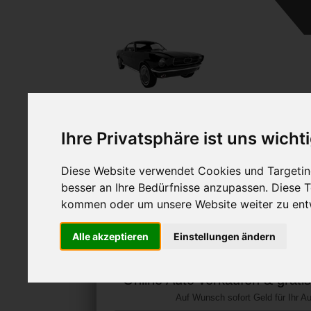
A
Ihre Privatsphäre ist uns wicht
Diese Website verwendet Cookies und Targeting
besser an Ihre Bedürfnisse anzupassen. Diese
kommen oder um unsere Website weiter zu ent
Land-Rover Range Ro
Alle akzeptieren
Einstellungen ändern
verkaufen
Online Auto verkaufen & grati
Auf Wunsch sofort Geld für Ihr Au