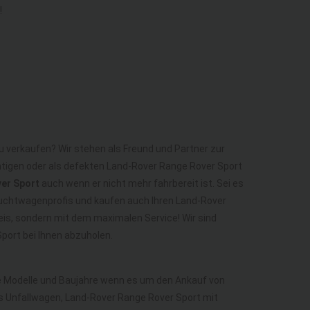
!
u verkaufen? Wir stehen als Freund und Partner zur
htigen oder als defekten Land-Rover Range Rover Sport
ver Sport
auch wenn er nicht mehr fahrbereit ist. Sei es
auchtwagenprofis und kaufen auch Ihren Land-Rover
eis, sondern mit dem maximalen Service! Wir sind
ort bei Ihnen abzuholen.
lle Modelle und Baujahre wenn es um den Ankauf von
s Unfallwagen, Land-Rover Range Rover Sport mit