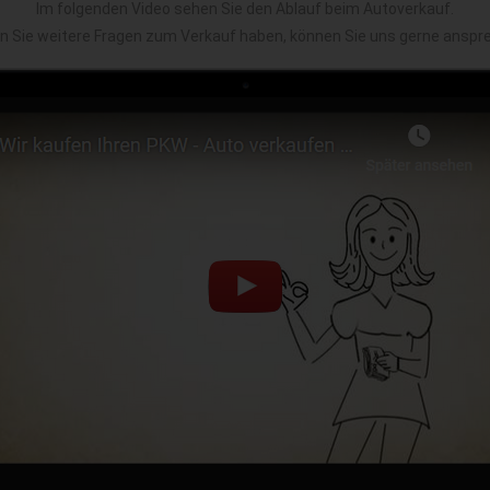
Im folgenden Video sehen Sie den Ablauf beim Autoverkauf.
en Sie weitere Fragen zum Verkauf haben, können Sie uns gerne anspr