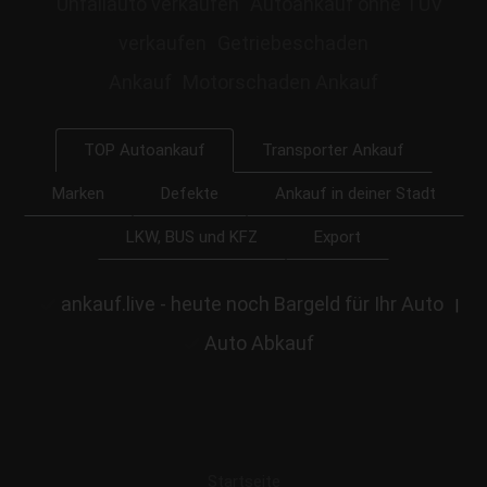
Unfallauto verkaufen
Autoankauf ohne TÜV
verkaufen
Getriebeschaden
Ankauf
Motorschaden Ankauf
Transporter Ankauf
TOP Autoankauf
Marken
Defekte
Ankauf in deiner Stadt
LKW, BUS und KFZ
Export
ankauf.live - heute noch Bargeld für Ihr Auto
|
Auto Abkauf
Startseite