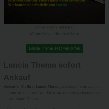
Lancia Thema verkaufen
Wir kaufen von Hot bis Schrott
Lancia Thema jetzt verkaufen
Lancia Thema sofort
Ankauf
Verkaufen Sie Ihren Lancia Thema
ganz bequem von zuhause
aus zum allerbesten Preis - Direkt an uns denn wir kennen uns
aus mit Lancia Thema!