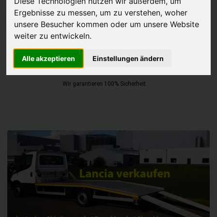
Diese Technologien nutzen wir außerdem, um
Ergebnisse zu messen, um zu verstehen, woher
JETZT KOSTENLOSE BEWERTUNG
unsere Besucher kommen oder um unsere Website
weiter zu entwickeln.
Kostenloses Angebot
für den Ankauf Ihres Autos inklusive der
Abholung, auf Wunsch sofort Geld. Ihre Daten werden nicht mit Dritten
Alle akzeptieren
Einstellungen ändern
geteilt.
Wir garantieren 100% Sicherheit.