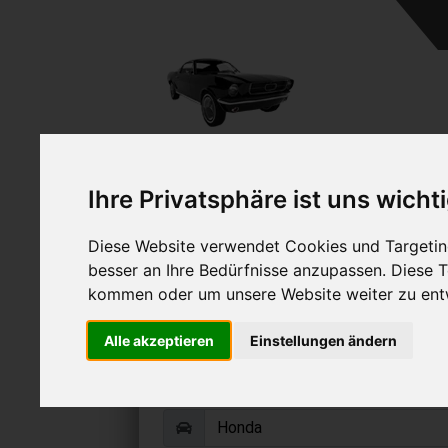
A
Ihre Privatsphäre ist uns wicht
Diese Website verwendet Cookies und Targeting
besser an Ihre Bedürfnisse anzupassen. Diese
kommen oder um unsere Website weiter zu ent
Honda Logo verk
Alle akzeptieren
Einstellungen ändern
Online Auto verkaufen & grati
Auf Wunsch sofort Geld für Ihr Au