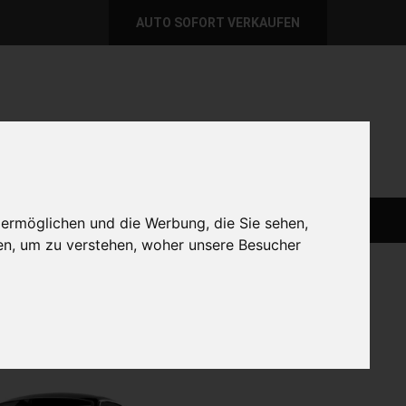
AUTO SOFORT VERKAUFEN
per E-Mail
Wir sind momentan erreichbar!
@autoabkauf.de
365 Tage von 8 - 22 Uhr
AUTO LIVE VERKAUFEN
AUTO VERKAUFEN
 ermöglichen und die Werbung, die Sie sehen,
en, um zu verstehen, woher unsere Besucher