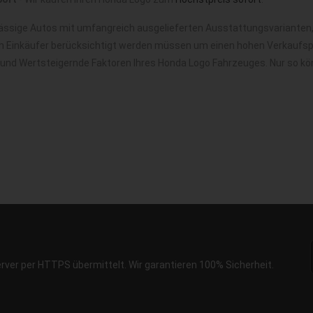
ässige Autos mit umfangreich ausgelieferten Ausstattungsvarianten,
m Einkäufer berücksichtigt werden müssen um einen hohen Verkaufspre
e und Wertsteigernde Faktoren Ihres Honda Logo Fahrzeuges. Nur so k
erver per HTTPS übermittelt. Wir garantieren 100% Sicherheit.