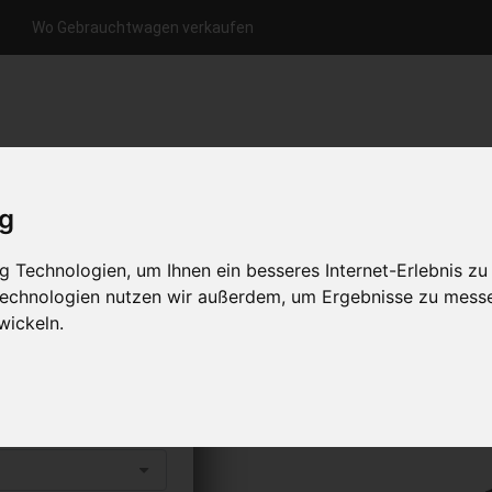
Wo Gebrauchtwagen verkaufen
nfrage per Hotline
Anfrage per WhatsApp
Anfrage 
+49 (0)800-0044333
+49 (0)157 - 849 157 78
anfrage
ig
HOME
KONTAKT
ÜBER UNS
 Technologien, um Ihnen ein besseres Internet-Erlebnis zu
 Technologien nutzen wir außerdem, um Ergebnisse zu mess
wickeln.
aufen
s abholen lassen
to erhalten