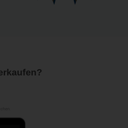
erkaufen?
echen.