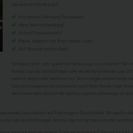
uns aus mit Honda Logo!
Kostenlose Abholung Europaweit
ohne Nachverhandlung!
Sofort Preisauskunft!
Klares Angebot für Ihren Honda Logo!
Auf Wunsch sofort Geld!
Sie haben jetzt oder später ein Honda Logo zu verkaufen? Wir st
Honda Logo als fahrtüchtigen oder als defekten Honda Logo zu
wenn er nicht mehr fahrbereit ist. Sei es wegen einem Unfall ode
Gebrauchtwagenprofis und kaufen auch Ihren Honda Logo! Und d
dem maximalen Service! Wir sind Europaweit unterwegs um auch
agenankauf spezialisiert auf Fahrzeuge in Deutschland. Wir kaufen a
onda Logo als Unfallwagen, Honda Logo mit Getriebeschaden und Ho
spur, denn wir sind der direkte Draht als Autoankauf speziell für Fah