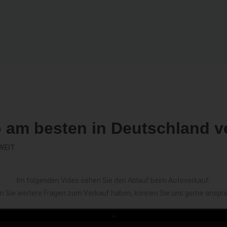
o am besten in Deutschland v
WEIT
Im folgenden Video sehen Sie den Ablauf beim Autoverkauf.
en Sie weitere Fragen zum Verkauf haben, können Sie uns gerne anspr