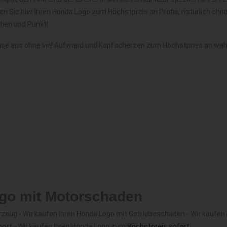
fen Sie hier Ihren Honda Logo zum Höchstpreis an Profis, natürlich 
hen und Punkt!
se aus ohne viel Aufwand und Kopfscherzen zum Höchstpreis an wahr
ogo mit Motorschaden
eug - Wir kaufen Ihren Honda Logo mit Getriebeschaden - Wir kaufen 
port
- Wir kaufen Ihren Honda Logo zum
Höchstpreis sofort
.