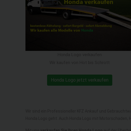
Honda Logo verkaufen
Wir kaufen von Hot bis Schrott
Honda Logo jetzt verkaufen
Wir sind ein Professioneller KFZ Ankauf und Gebrauchtw
Honda Logo geht. Auch Honda Logo mit Motorschaden, H
Mit uns
verkaufen Sie Ihren Honda Logo
auf der Überhol