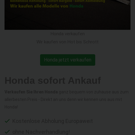
Honda verkaufen
Wir kaufen von Hot bis Schrott
Honda jetzt verkaufen
Honda sofort Ankauf
Verkaufen Sie Ihren Honda
ganz bequem von zuhause aus zum
allerbesten Preis - Direkt an uns denn wir kennen uns aus mit
Honda!
Kostenlose Abholung Europaweit
ohne Nachverhandlung!