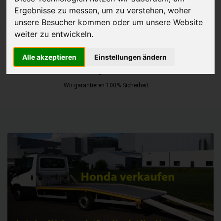
Ergebnisse zu messen, um zu verstehen, woher
JETZT KOSTENLOSE BEWERTUNG
unsere Besucher kommen oder um unsere Website
weiter zu entwickeln.
Kostenloses Angebot
für den Ankauf Ihres Autos inklusive der
Alle akzeptieren
Einstellungen ändern
Abholung, auf Wunsch sofort Geld. Ihre Daten werden nicht mit Dritten
geteilt.
Wir garantieren 100% Sicherheit.