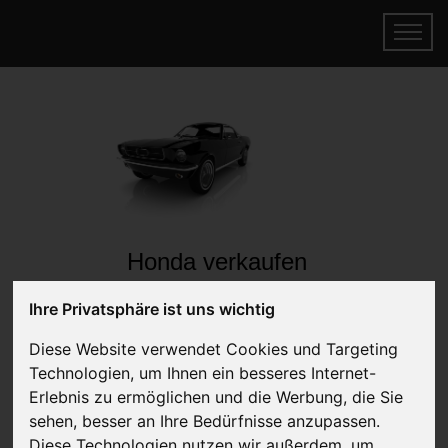
Honda verkaufen
Online Auto verkaufen & gratis abholen
Ihre Privatsphäre ist uns wichtig
lassen
Auf Wunsch sofort Geld für Ihr Auto erhalten
Diese Website verwendet Cookies und Targeting
Technologien, um Ihnen ein besseres Internet-
Erlebnis zu ermöglichen und die Werbung, die Sie
sehen, besser an Ihre Bedürfnisse anzupassen.
Diese Technologien nutzen wir außerdem, um