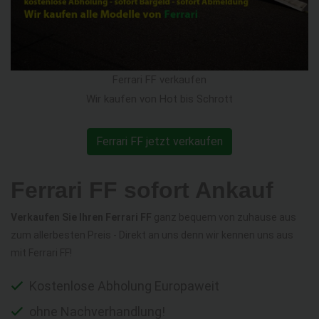
Ferrari FF verkaufen
Wir kaufen von Hot bis Schrott
Ferrari FF jetzt verkaufen
Ferrari FF sofort Ankauf
Verkaufen Sie Ihren Ferrari FF
ganz bequem von zuhause aus
zum allerbesten Preis - Direkt an uns denn wir kennen uns aus
mit Ferrari FF!
Kostenlose Abholung Europaweit
ohne Nachverhandlung!