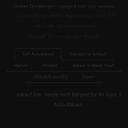
|
Cookies Einstellungen
Copyright © 2005 - 2026 - egeMotors
Unfallauto verkaufen
Autoankauf ohne TÜV
verkaufen
Getriebeschaden
Ankauf
Motorschaden Ankauf
Transporter Ankauf
TOP Autoankauf
Marken
Defekte
Ankauf in deiner Stadt
LKW, BUS und KFZ
Export
ankauf.live - heute noch Bargeld für Ihr Auto
|
Auto Abkauf