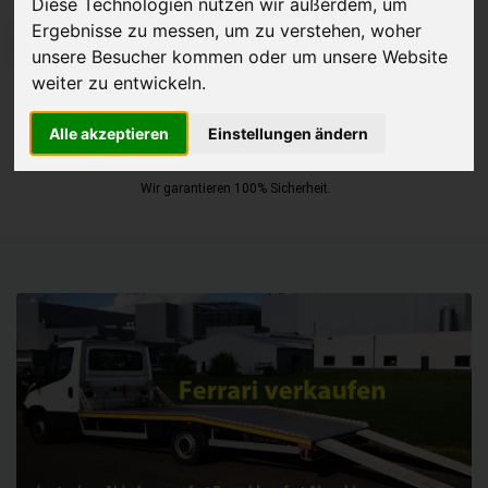
Diese Technologien nutzen wir außerdem, um
Ergebnisse zu messen, um zu verstehen, woher
JETZT KOSTENLOSE BEWERTUNG
unsere Besucher kommen oder um unsere Website
weiter zu entwickeln.
Kostenloses Angebot
für den Ankauf Ihres Autos inklusive der
Abholung, auf Wunsch sofort Geld. Ihre Daten werden nicht mit Dritten
Alle akzeptieren
Einstellungen ändern
geteilt.
Wir garantieren 100% Sicherheit.