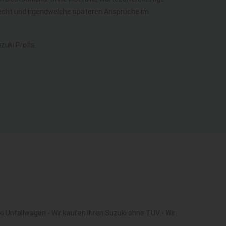
erecht und irgendwelche späteren Ansprüche im
uki Profis.
i Unfallwagen - Wir kaufen Ihren Suzuki ohne TÜV - Wir