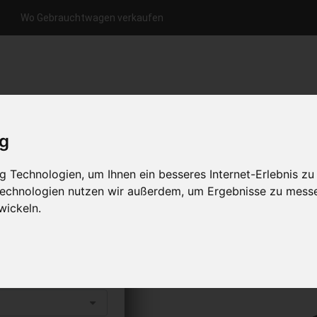
Wo Gebrauchtwagen verkaufen
nfrage per Hotline
Anfrage per WhatsApp
Anfrage 
+49 (0)800-0044333
+49 (0)157 - 849 157 78
anfrage
ig
HOME
KONTAKT
ÜBER UNS
 Technologien, um Ihnen ein besseres Internet-Erlebnis zu
 Technologien nutzen wir außerdem, um Ergebnisse zu mess
wickeln.
fen
s abholen lassen
to erhalten