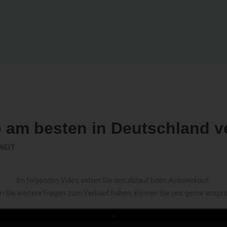
o am besten in Deutschland v
WEIT
Im folgenden Video sehen Sie den Ablauf beim Autoverkauf.
en Sie weitere Fragen zum Verkauf haben, können Sie uns gerne anspr