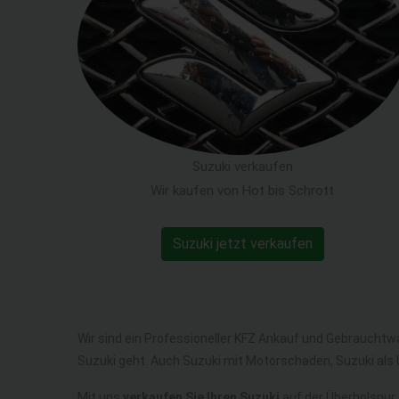
Suzuki verkaufen
Wir kaufen von Hot bis Schrott
Suzuki jetzt verkaufen
Wir sind ein Professioneller KFZ Ankauf und Gebrauchtw
Suzuki geht. Auch Suzuki mit Motorschaden, Suzuki als
Mit uns
verkaufen Sie Ihren Suzuki
auf der Überholspur,