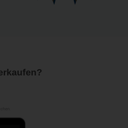
erkaufen?
echen.