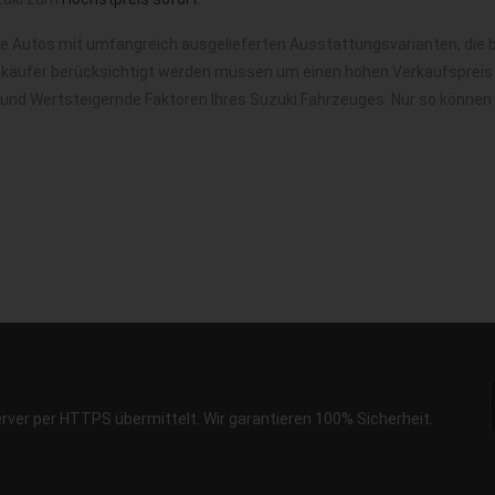
ge Autos mit umfangreich ausgelieferten Ausstattungsvarianten, die 
nkäufer berücksichtigt werden müssen um einen hohen Verkaufspreis f
 und Wertsteigernde Faktoren Ihres Suzuki Fahrzeuges. Nur so können
erver per HTTPS übermittelt. Wir garantieren 100% Sicherheit.