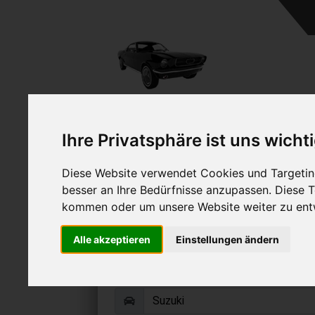
A
Ihre Privatsphäre ist uns wicht
Diese Website verwendet Cookies und Targeting
besser an Ihre Bedürfnisse anzupassen. Diese
kommen oder um unsere Website weiter zu ent
Suzuki verkau
Alle akzeptieren
Einstellungen ändern
Online Auto verkaufen & grati
Auf Wunsch sofort Geld für Ihr Au