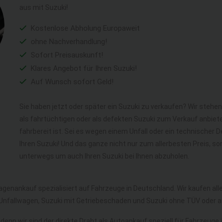
aus mit Suzuki!
Kostenlose Abholung Europaweit
ohne Nachverhandlung!
Sofort Preisauskunft!
Klares Angebot für Ihren Suzuki!
Auf Wunsch sofort Geld!
Sie haben jetzt oder später ein Suzuki zu verkaufen? Wir stehen
als fahrtüchtigen oder als defekten Suzuki zum Verkauf anbiet
fahrbereit ist. Sei es wegen einem Unfall oder ein technischer
Ihren Suzuki! Und das ganze nicht nur zum allerbesten Preis, s
unterwegs um auch Ihren Suzuki bei Ihnen abzuholen.
agenankauf spezialisiert auf Fahrzeuge in Deutschland. Wir kaufen a
 Unfallwagen, Suzuki mit Getriebeschaden und Suzuki ohne TÜV oder 
 denn wir sind der direkte Draht als Autoankauf speziell für Fahrzeuge 