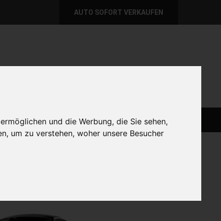
AUTO SOFORT VERKAUFEN
per E-Mail
Wir sind momentan erreichbar!
@autoabkauf.de
365 Tage von 8 - 22 Uhr
AUTO LIVE VERKAUFEN
AUTO VERKAUFEN
 ermöglichen und die Werbung, die Sie sehen,
en, um zu verstehen, woher unsere Besucher