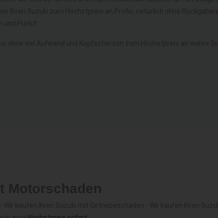
hier Ihren Suzuki zum Höchstpreis an Profis, natürlich ohne Rückgab
 und Punkt!
us ohne viel Aufwand und Kopfscherzen zum Höchstpreis an wahre Suz
it Motorschaden
Wir kaufen Ihren Suzuki mit Getriebeschaden - Wir kaufen Ihren Suzuk
uzuki zum
Höchstpreis sofort
.