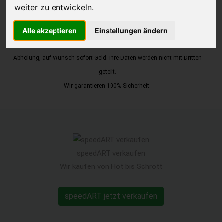
weiter zu entwickeln.
JETZT KOSTENLOSE BEWERTUNG
Alle akzeptieren
Einstellungen ändern
Kostenloses Angebot
für den Ankauf Ihres Autos inklusive der
Abholung, auf Wunsch sofort Geld. Ihre Daten werden nicht mit Dritten
geteilt.
Wir garantieren 100% Sicherheit.
speedART verkaufen
Wir kaufen von Hot bis Schrott
speedART jetzt verkaufen