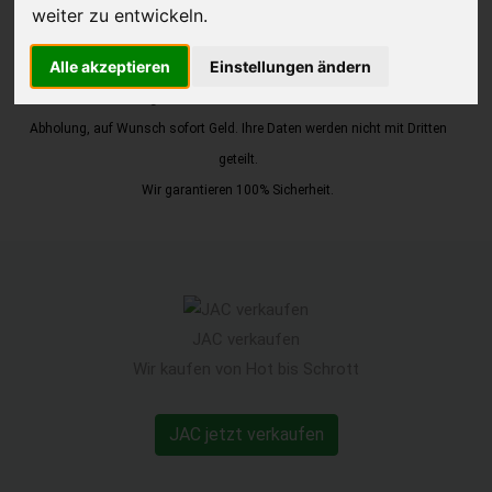
weiter zu entwickeln.
JETZT KOSTENLOSE BEWERTUNG
Alle akzeptieren
Einstellungen ändern
Kostenloses Angebot
für den Ankauf Ihres Autos inklusive der
Abholung, auf Wunsch sofort Geld. Ihre Daten werden nicht mit Dritten
geteilt.
Wir garantieren 100% Sicherheit.
JAC verkaufen
Wir kaufen von Hot bis Schrott
JAC jetzt verkaufen