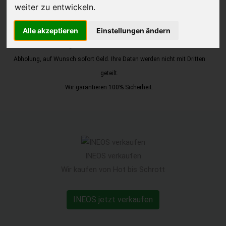
weiter zu entwickeln.
JETZT KOSTENLOSE BEWERTUNG
Alle akzeptieren
Einstellungen ändern
Kostenloses Angebot
für den Ankauf Ihres Autos inklusive der
Abholung, auf Wunsch sofort Geld. Ihre Daten werden nicht mit Dritten
geteilt.
Wir garantieren 100% Sicherheit.
INEOS verkaufen
Wir kaufen von Hot bis Schrott
INEOS jetzt verkaufen