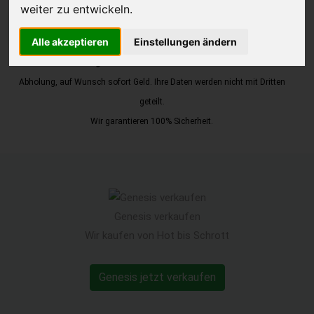
weiter zu entwickeln.
JETZT KOSTENLOSE BEWERTUNG
Alle akzeptieren
Einstellungen ändern
Kostenloses Angebot
für den Ankauf Ihres Autos inklusive der
Abholung, auf Wunsch sofort Geld. Ihre Daten werden nicht mit Dritten
geteilt.
Wir garantieren 100% Sicherheit.
Genesis verkaufen
Wir kaufen von Hot bis Schrott
Genesis jetzt verkaufen